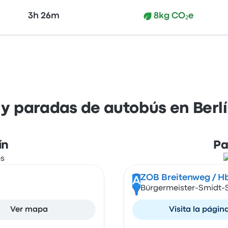
3h 26m
8kg CO₂e
 y paradas de autobús en Berl
ín
Pa
ZOB Breitenweg / H
A
Bürgermeister-Smidt-S
Ver mapa
Visita la págin