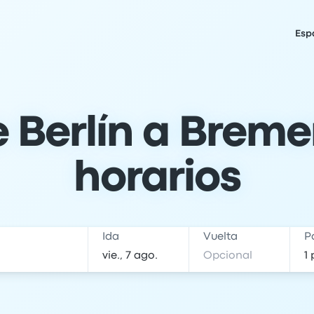
Esp
Berlín a Bremen
horarios
Ida
Vuelta
P