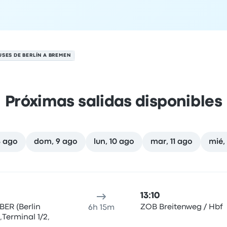
SES DE BERLÍN A BREMEN
Próximas salidas disponibles
8 ago
dom, 9 ago
lun, 10 ago
mar, 11 ago
mié,
 agosto
cación de salida
Duración del viaje
hora de llegada
Ubicaci
13:10
 BER (Berlin
ZOB Breitenweg / Hbf
6h 15m
Terminal 1/2,