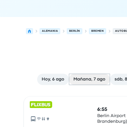
ALEMANIA
BERLÍN
BREMEN
AUTOBU
Hoy, 6 ago
Mañana, 7 ago
sáb, 
Las próximas salidas de Berlín a Bremen el 7 de
Operado por
Tipo de vehículo
Hora de salida
Ubi
6:55
Berlin Airport
Brandenburg),