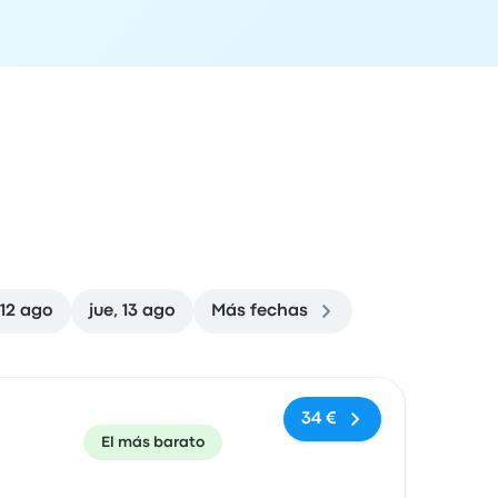
 12 ago
jue, 13 ago
Más fechas
ón de llegada
Recomendado
Precio y enlace de compra
34 €
El más barato