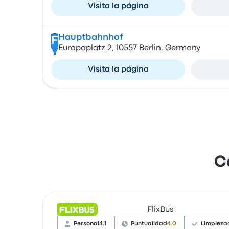
Visita la página
Hauptbahnhof
F
Europaplatz 2, 10557 Berlin, Germany
Visita la página
C
FlixBus
Personal
4.1
Puntualidad
4.0
Limpieza