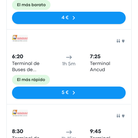
Castro
Ancud
El más barato
4 €
Auto
6:20
7:25
Terminal de
Terminal
1h 5m
Buses de
Ancud
Castro
El más rápido
5 €
Auto
8:30
9:45