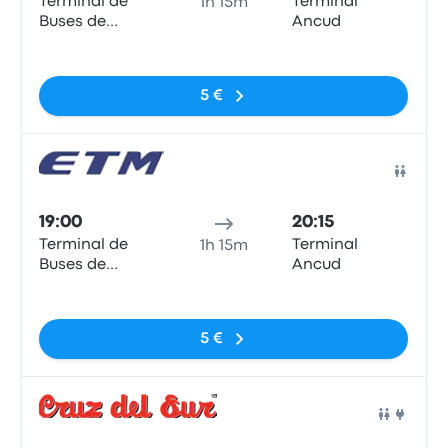
Terminal de
Terminal
1h 15m
Buses de
Ancud
Castro
Sin etiquetas
5 €
Auto
19:00
20:15
Terminal de
Terminal
1h 15m
Buses de
Ancud
Castro
Sin etiquetas
5 €
Auto