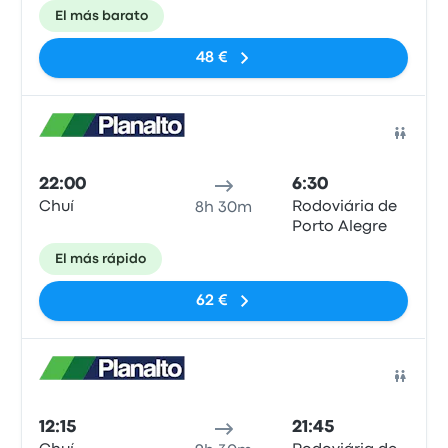
El más barato
48 €
Auto
22:00
6:30
Chuí
Rodoviária de
8h 30m
Porto Alegre
El más rápido
62 €
Auto
12:15
21:45