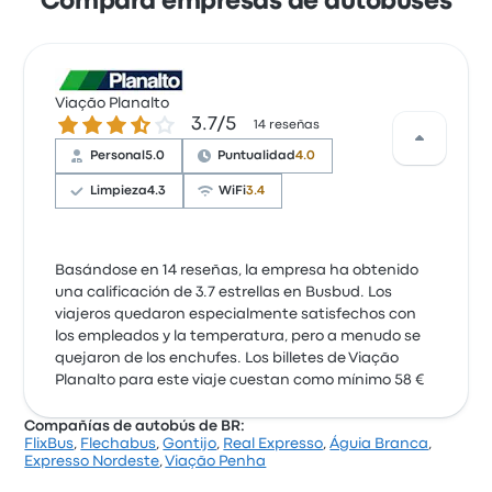
Compara empresas de autobuses
Viação Planalto
3.7 sobre 5 estrellas
3.7/5
14 reseñas
Personal
5.0
Puntualidad
4.0
Limpieza
4.3
WiFi
3.4
Basándose en 14 reseñas, la empresa ha obtenido
una calificación de 3.7 estrellas en Busbud. Los
viajeros quedaron especialmente satisfechos con
los empleados y la temperatura, pero a menudo se
quejaron de los enchufes. Los billetes de Viação
Planalto para este viaje cuestan como mínimo 58 €
Compañías de autobús de BR:
FlixBus
,
Flechabus
,
Gontijo
,
Real Expresso
,
Águia Branca
,
Expresso Nordeste
,
Viação Penha