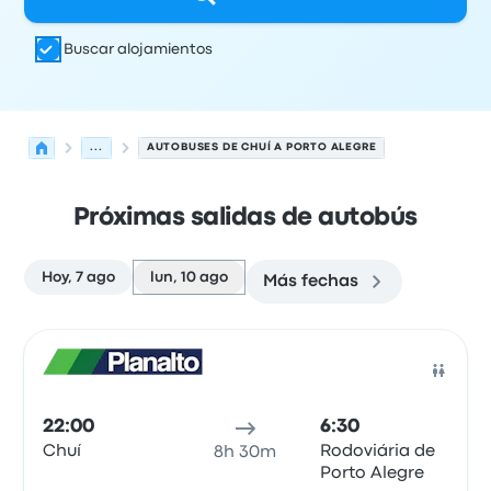
Buscar alojamientos
...
AUTOBUSES DE CHUÍ A PORTO ALEGRE
Próximas salidas de autobús
Hoy, 7 ago
lun, 10 ago
Más fechas
Las próximas salidas de Chuí a Porto Alegre el 10 de ag
Operado por
Tipo de vehículo
Hora de salida
Ubicación d
Auto
22:00
6:30
Chuí
Rodoviária de
8h 30m
Porto Alegre