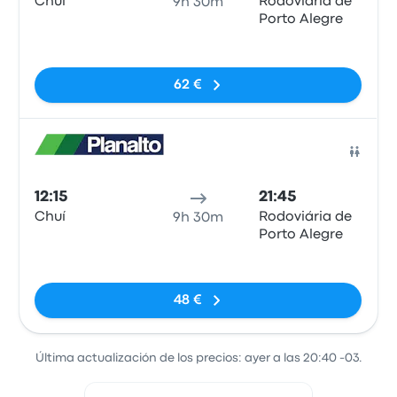
Chuí
Rodoviária de
9h 30m
Porto Alegre
Sin etiquetas
62 €
Auto
12:15
21:45
Chuí
Rodoviária de
9h 30m
Porto Alegre
Sin etiquetas
48 €
Última actualización de los precios: ayer a las 20:40 -03.