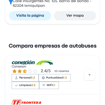
Calle Insurgentes No. 105, Barrio del Bondo -
42304 Ixmiquilpan
Visita la página
Ver mapa
Compara empresas de autobuses
Conexion
2.4 sobre 5 estrellas
2.4/5
55 reseñas
Personal
3.3
Puntualidad
3.3
Limpieza
3.2
WiFi
1.1
Basándose en 55 reseñas, la empresa ha obtenido