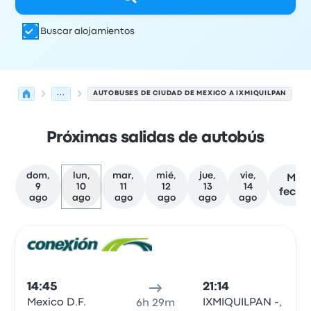
Buscar alojamientos
...
AUTOBUSES DE CIUDAD DE MEXICO A IXMIQUILPAN
Próximas salidas de autobús
dom,
lun,
mar,
mié,
jue,
vie,
Más
9
10
11
12
13
14
fecha
ago
ago
ago
ago
ago
ago
Las próximas salidas de Ciudad de Mexico a Ixmiquilpan
Operado por
Tipo de vehículo
Hora de salida
Ubicación d
Auto
14:45
21:14
Mexico D.F.
IXMIQUILPAN -,
6h 29m