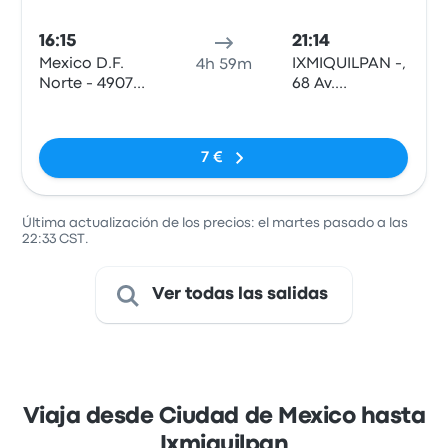
Auto
16:15
21:14
Mexico D.F.
IXMIQUILPAN -,
4h 59m
Norte - 4907
68 Av.
EJE Central
Insurgentes
Sin etiquetas
Lazaro
Pte
Cardenas
7 €
Última actualización de los precios: el martes pasado a las
22:33 CST.
Ver todas las salidas
Viaja desde Ciudad de Mexico hasta
Ixmiquilpan