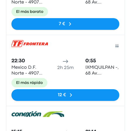
Norte - 4907
68 Av.
EJE Central
Insurgentes
El más barato
Lazaro
Pte
Cardenas
7 €
Auto
22:30
0:55
Mexico D.F.
IXMIQUILPAN -,
2h 25m
Norte - 4907
68 Av.
EJE Central
Insurgentes
El más rápido
Lazaro
Pte
Cardenas
12 €
Auto