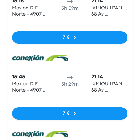
15:15
21:14
Mexico D.F.
IXMIQUILPAN -,
5h 59m
Norte - 4907
68 Av.
EJE Central
Insurgentes
Sin etiquetas
Lazaro
Pte
Cardenas
7 €
Auto
15:45
21:14
Mexico D.F.
IXMIQUILPAN -,
5h 29m
Norte - 4907
68 Av.
EJE Central
Insurgentes
Sin etiquetas
Lazaro
Pte
Cardenas
7 €