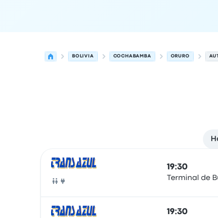
BOLIVIA
COCHABAMBA
ORURO
AU
H
Las próximas salidas de Cochabamba a Oruro e
Operado por
Tipo de vehículo
Hora de salida
Ubi
19:30
Terminal de 
Autobús
19:30