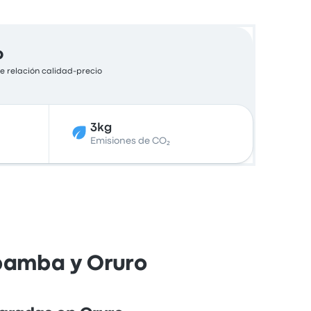
o
e relación calidad-precio
3kg
Emisiones de CO₂
bamba y Oruro