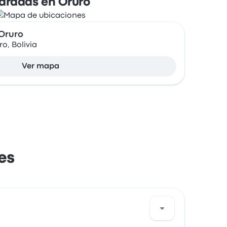
aradas en Oruro
Oruro
o, Bolivia
Ver mapa
es