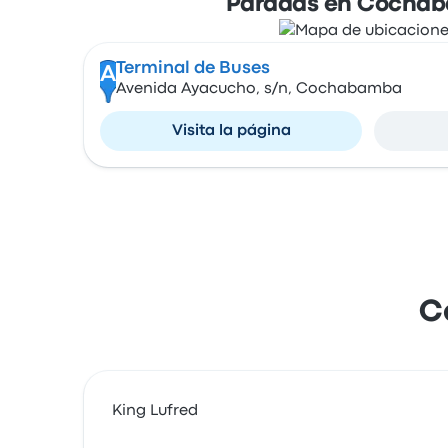
Paradas en Cocha
Terminal de Buses
A
Avenida Ayacucho, s/n, Cochabamba
Visita la página
C
King Lufred