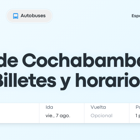
Autobuses
Esp
de Cochabamba
illetes y horari
Ida
Vuelta
P