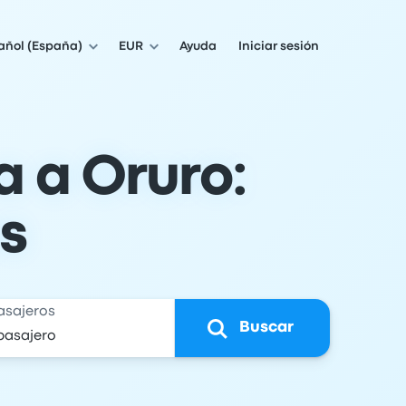
añol (España)
EUR
Ayuda
Iniciar sesión
 a Oruro:
os
asajeros
Buscar