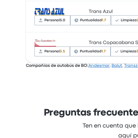
Trans Azul
Una buena manera de recorrer esta ruta es co
de 12 €, y el viaje más corto dura aproximada
Personal
5.0
Puntualidad
1.7
Limpieza
Trans Copacabana S
Basándose en 3 reseñas, la empresa ha obten
los empleados y los asientos, pero a menudo 
Personal
3.5
Puntualidad
1.7
Limpieza
Compañías de autobús de BO:
Andesmar
,
Balut
,
Transz
Basándose en 55 reseñas, la empresa ha obte
con los asientos y el lugar de salida, pero 
mínimo 12 €
Preguntas frecuente
Ten en cuenta que 
aquí p