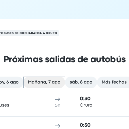
TOBUSES DE COCHABAMBA A ORURO
Próximas salidas de autobús
oy, 6 ago
Mañana, 7 ago
sáb, 8 ago
Más fechas
l 7 de agosto
cación de salida
Duración del viaje
hora de llegada
Ubicaci
0:30
Buses
Oruro
5h
0:30