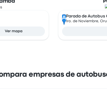
bamba
P
Parada de Autobus 
A
1ro. de Noviembre, Orur
Ver mapa
ompara empresas de autobus