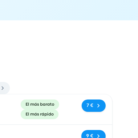
ón de llegada
Recomendado
Precio y enlace de compra
El más barato
7 €
El más rápido
Sin etiquetas
9 €