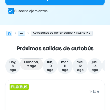
Buscar alojamientos
...
AUTOBUSES DE GOTEMBURGO A HALMSTAD
Próximas salidas de autobús
Hoy,
Mañana,
lun,
mar,
mié,
jue,
8
9 ago
10
11
12
13
f
ago
ago
ago
ago
ago
Las próximas salidas de Gotemburgo a Halmstad el 9 d
Operado por
Tipo de vehículo
Hora de salida
Ubicación d
Auto