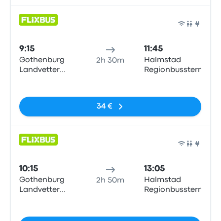
Auto
9:15
11:45
Gothenburg
Halmstad
2h 30m
Landvetter
Regionbussterm
Airport
Sin etiquetas
34 €
Auto
10:15
13:05
Gothenburg
Halmstad
2h 50m
Landvetter
Regionbussterm
Airport
Sin etiquetas