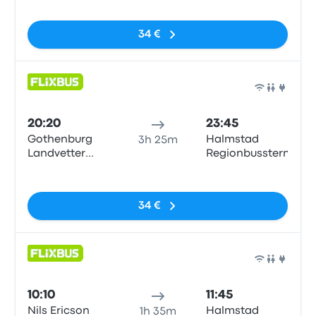
34 €
Auto
20:20
23:45
Gothenburg
Halmstad
3h 25m
Landvetter
Regionbussterm
Airport
Sin etiquetas
34 €
Auto
10:10
11:45
Nils Ericson
Halmstad
1h 35m