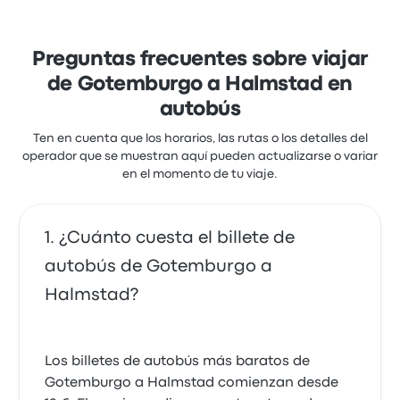
los empleados y los asientos, pero a menudo se
quejaron de los enchufes. Los billetes de Vy Buss
para este viaje cuestan como mínimo 30 €
Preguntas frecuentes sobre viajar
de Gotemburgo a Halmstad en
autobús
Ten en cuenta que los horarios, las rutas o los detalles del
operador que se muestran aquí pueden actualizarse o variar
en el momento de tu viaje.
¿Cuánto cuesta el billete de
autobús de Gotemburgo a
Halmstad?
Los billetes de autobús más baratos de
Gotemburgo a Halmstad comienzan desde