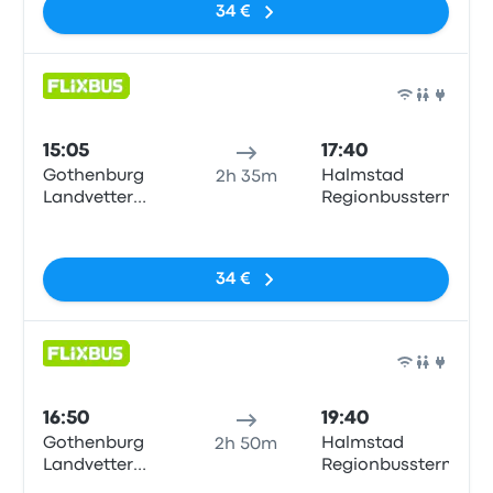
34 €
Auto
15:05
17:40
Gothenburg
Halmstad
2h 35m
Landvetter
Regionbussterm
Airport
Sin etiquetas
34 €
Auto
16:50
19:40
Gothenburg
Halmstad
2h 50m
Landvetter
Regionbussterm
Airport
Sin etiquetas