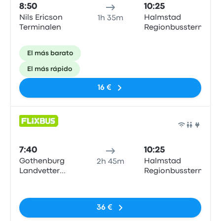
8:50
10:25
Nils Ericson
Halmstad
1h 35m
Terminalen
Regionbussterm
El más barato
El más rápido
16 €
Auto
7:40
10:25
Gothenburg
Halmstad
2h 45m
Landvetter
Regionbussterm
Airport
Sin etiquetas
36 €