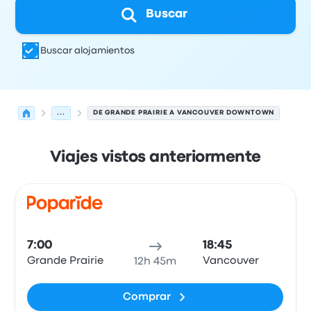
Buscar
Buscar alojamientos
...
DE GRANDE PRAIRIE A VANCOUVER DOWNTOWN
Viajes vistos anteriormente
Las próximas salidas de Grande Prairie a Vancouver el 
Operado por
Tipo de vehículo
Hora de salida
Ubicación d
Coch
7:00
18:45
Grande Prairie
Vancouver
12h 45m
Comprar