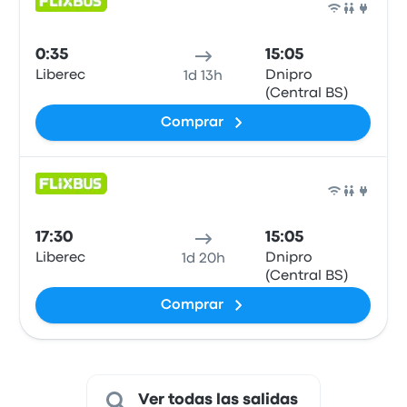
Auto
0:35
15:05
Liberec
Dnipro
1d 13h
(Central BS)
Comprar
Auto
17:30
15:05
Liberec
Dnipro
1d 20h
(Central BS)
Comprar
Ver todas las salidas