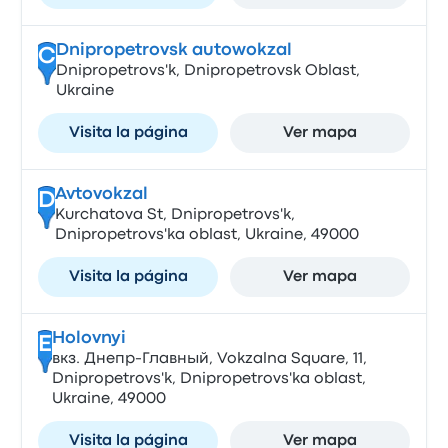
Dnipropetrovsk autowokzal
C
Dnipropetrovs'k, Dnipropetrovsk Oblast,
Ukraine
Visita la página
Ver mapa
Avtovokzal
D
Kurchatova St, Dnipropetrovs'k,
Dnipropetrovs'ka oblast, Ukraine, 49000
Visita la página
Ver mapa
Holovnyi
E
вкз. Днепр-Главный, Vokzalna Square, 11,
Dnipropetrovs'k, Dnipropetrovs'ka oblast,
Ukraine, 49000
Visita la página
Ver mapa