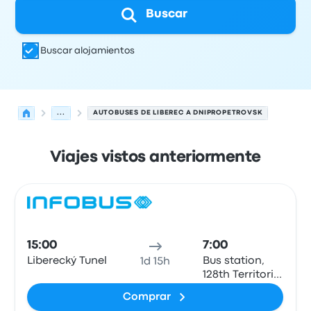
Buscar
Buscar alojamientos
...
AUTOBUSES DE LIBEREC A DNIPROPETROVSK
Viajes vistos anteriormente
Las próximas salidas de Liberec a Dnipropetrovsk el 6 d
Operado por
Tipo de vehículo
Hora de salida
Ubicación d
Auto
15:00
7:00
Liberecký Tunel
Bus station,
1d 15h
128th Territorial
Defense
Comprar
Brigade Street