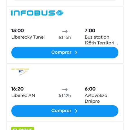
(Kurchatova),
10, Dnipro
Auto
15:00
7:00
Liberecký Tunel
Bus station,
1d 15h
128th Territorial
Defense
Comprar
Brigade Street
(Kurchatova),
10, Dnipro
Auto
16:20
6:00
Liberec AN
Avtovokzal
1d 12h
Dnipro
Comprar