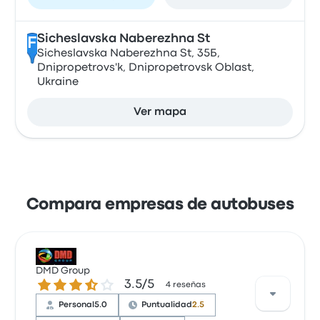
Sicheslavska Naberezhna St
F
Sicheslavska Naberezhna St, 35Б,
Dnipropetrovs'k, Dnipropetrovsk Oblast,
Ukraine
Ver mapa
Compara empresas de autobuses
DMD Group
3.5 sobre 5 estrellas
3.5/5
4 reseñas
Personal
5.0
Puntualidad
2.5