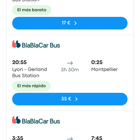
Bus Station
El más barato
17 €
Auto
20:55
0:25
Lyon - Gerland
Montpellier
3h 30m
Bus Station
El más rápido
35 €
Auto
3:35
7:45