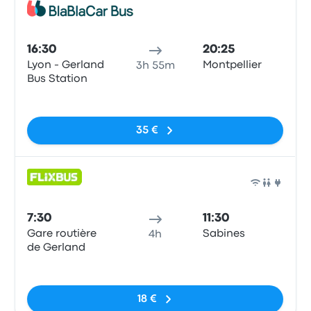
Auto
16:30
20:25
Lyon - Gerland
Montpellier
3h 55m
Bus Station
Sin etiquetas
35 €
Auto
7:30
11:30
Gare routière
Sabines
4h
de Gerland
Sin etiquetas
18 €