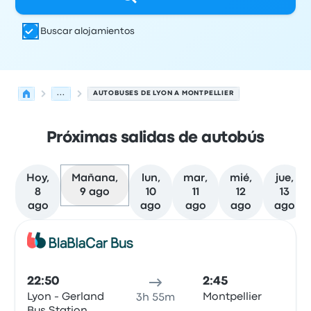
Buscar alojamientos
...
AUTOBUSES DE LYON A MONTPELLIER
Próximas salidas de autobús
Hoy,
Mañana,
lun,
mar,
mié,
jue,
8
9 ago
10
11
12
13
ago
ago
ago
ago
ago
Las próximas salidas de Lyon a Montpellier el 9 de agos
Operado por
Tipo de vehículo
Hora de salida
Ubicación d
Auto
22:50
2:45
Lyon - Gerland
Montpellier
3h 55m