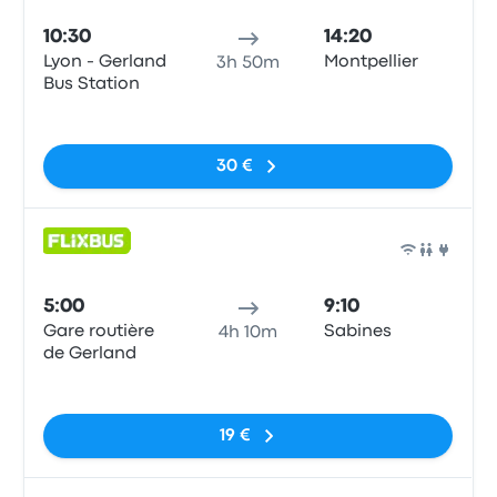
10:30
14:20
Lyon - Gerland
Montpellier
3h 50m
Bus Station
Sin etiquetas
30 €
Auto
5:00
9:10
Gare routière
Sabines
4h 10m
de Gerland
Sin etiquetas
19 €