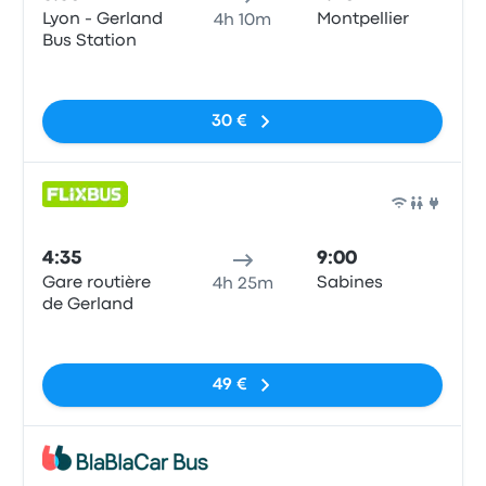
Lyon - Gerland
Montpellier
4h 10m
Bus Station
Sin etiquetas
30 €
Auto
4:35
9:00
Gare routière
Sabines
4h 25m
de Gerland
Sin etiquetas
49 €
Auto