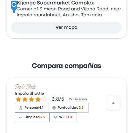
Kijenge Supermarket Complex
C
Corner of Simeon Road and Vijana Road, near
Impala roundabout, Arusha, Tanzania
Ver mapa
Compara compañías
Impala Shuttle
3.8 sobre 5 estrellas
3.8/5
27 reseñas
Personal
4.1
Puntualidad
2.3
Limpieza
3.5
WiFi
0.0