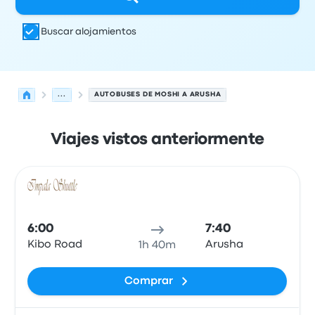
Buscar alojamientos
...
AUTOBUSES DE MOSHI A ARUSHA
Viajes vistos anteriormente
Las próximas salidas de Moshi a Arusha el 9 de agosto
Operado por
Tipo de vehículo
Hora de salida
Ubicación d
Auto
6:00
7:40
Kibo Road
Arusha
1h 40m
Comprar