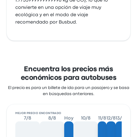
1.7755999999999998 kg de CO₂, lo que lo
convierte en una opción de viaje muy
ecológica y en el modo de viaje
recomendado por Busbud.
Encuentra los precios más
económicos para autobuses
El precio es para un billete de ida para un pasajero y se basa
en búsquedas anteriores.
MEJOR PRECIO ENCONTRADO
7/8
8/8
Hoy
10/8
11/8
12/8
13/8
1