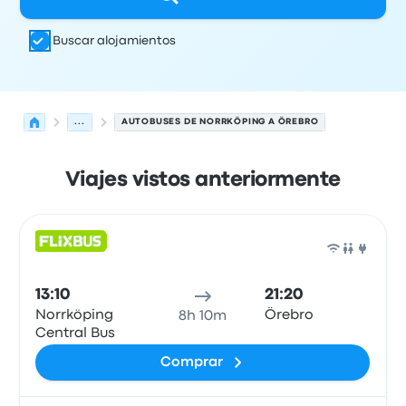
Buscar alojamientos
...
AUTOBUSES DE NORRKÖPING A ÖREBRO
Viajes vistos anteriormente
Las próximas salidas de Norrköping a Örebro el 10 de a
Operado por
Tipo de vehículo
Hora de salida
Ubicación d
Auto
13:10
21:20
Norrköping
Örebro
8h 10m
Central Bus
Comprar