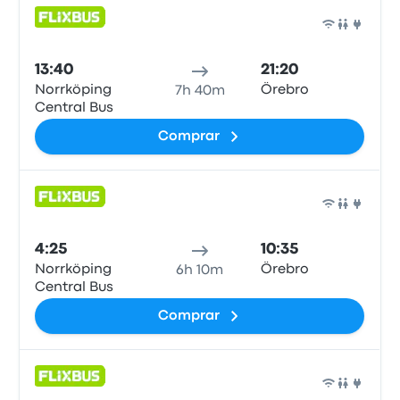
Auto
13:40
21:20
Norrköping
Örebro
7h 40m
Central Bus
Comprar
Auto
4:25
10:35
Norrköping
Örebro
6h 10m
Central Bus
Comprar
Auto