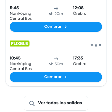
5:45
12:05
Norrköping
Örebro
6h 20m
Central Bus
Comprar
Auto
10:45
17:35
Norrköping
Örebro
6h 50m
Central Bus
Comprar
Ver todas las salidas