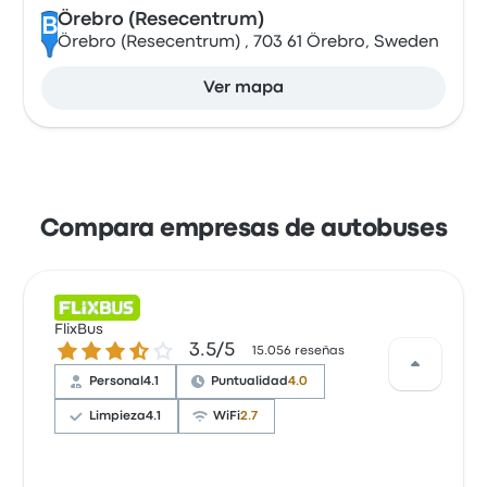
Örebro (Resecentrum)
B
Örebro (Resecentrum) , 703 61 Örebro, Sweden
Ver mapa
Compara empresas de autobuses
FlixBus
3.5 sobre 5 estrellas
3.5/5
15.056 reseñas
Personal
4.1
Puntualidad
4.0
Limpieza
4.1
WiFi
2.7