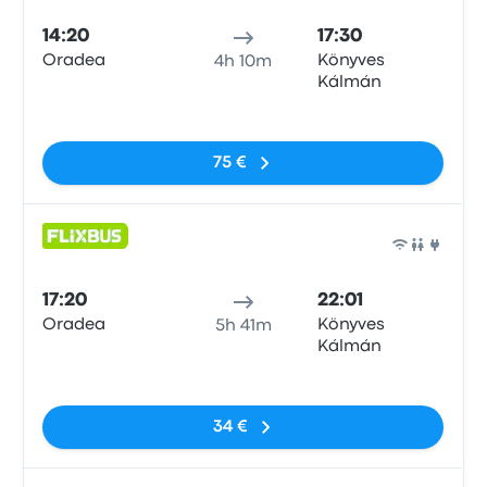
14:20
17:30
Oradea
Könyves
4h 10m
Kálmán
Sin etiquetas
75 €
Auto
17:20
22:01
Oradea
Könyves
5h 41m
Kálmán
Sin etiquetas
34 €