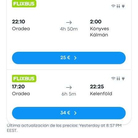
Auto
22:10
2:00
Oradea
Könyves
4h 50m
Kálmán
Sin etiquetas
25 €
Auto
17:20
22:25
Oradea
Kelenföld
6h 5m
Sin etiquetas
34 €
Última actualización de los precios: Yesterday at 8:57 PM
EEST.