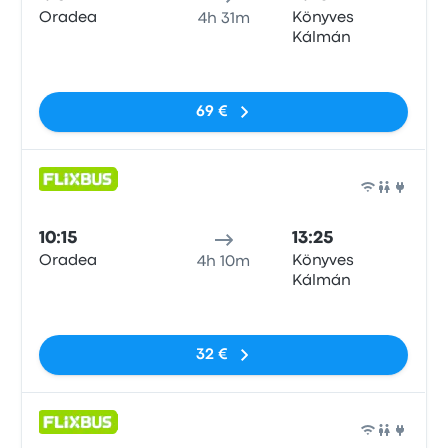
Oradea
Könyves
4h 31m
Kálmán
Sin etiquetas
69 €
Auto
10:15
13:25
Oradea
Könyves
4h 10m
Kálmán
Sin etiquetas
32 €
Auto