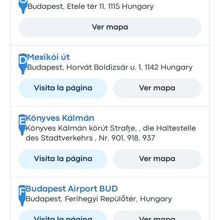
C
Budapest, Etele tér 11, 1115 Hungary
Ver mapa
Mexikói út
D
Budapest, Horvát Boldizsár u. 1, 1142 Hungary
Visita la página
Ver mapa
Könyves Kálmán
E
Könyves Kálmán körút Straße, , die Haltestelle
des Stadtverkehrs , Nr. 901, 918, 937
Visita la página
Ver mapa
Budapest Airport BUD
F
Budapest, Ferihegyi Repülőtér, Hungary