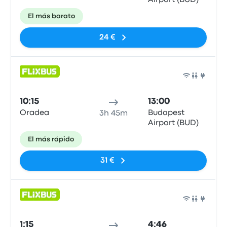
Airport (BUD)
El más barato
24 €
Auto
10:15
13:00
Oradea
Budapest
3h 45m
Airport (BUD)
El más rápido
31 €
Auto
1:15
4:46