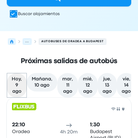
Buscar alojamientos
...
AUTOBUSES DE ORADEA A BUDAPEST
Próximas salidas de autobús
Hoy,
Mañana,
mar,
mié,
jue,
vie,
9
10 ago
11
12
13
14
ago
ago
ago
ago
ago
Las próximas salidas de Oradea a Budapest el 9 de ago
Operado por
Tipo de vehículo
Hora de salida
Ubicación d
Auto
22:10
1:30
Oradea
Budapest
4h 20m