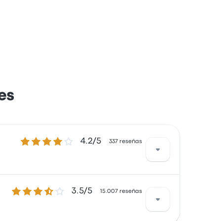
es
4.2 sobre 5 estrellas
4.2/5
337 reseñas
3.5 sobre 5 estrellas
3.5/5
ajeros quedaron especialmente satisfechos
15.007 reseñas
y bus4you para este viaje cuestan como mínimo