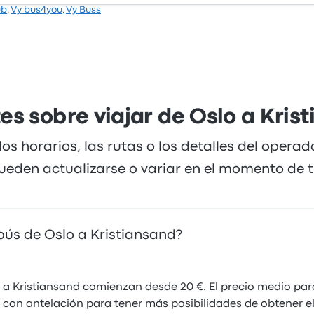
ub
,
Vy bus4you
,
Vy Buss
btenido una calificación de 3.5 estrellas en Busbud. Los 
ero a menudo se quejaron de el wifi. Los billetes de FlixBus
es sobre viajar de Oslo a Kris
los horarios, las rutas o los detalles del opera
ueden actualizarse o variar en el momento de tu
bús de Oslo a Kristiansand?
o a Kristiansand comienzan desde 20 €. El precio medio pa
 con antelación para tener más posibilidades de obtener el