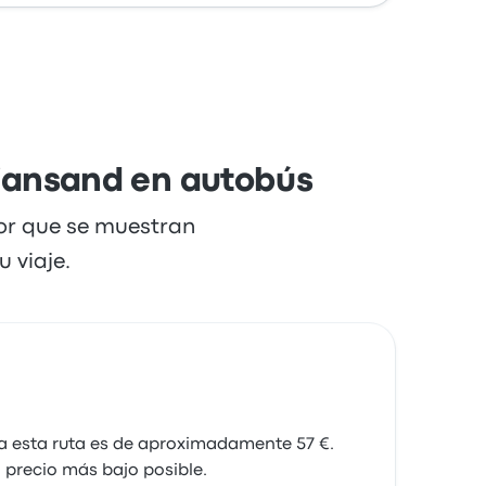
viajeros quedaron especialmente satisfechos
 para este viaje cuestan como mínimo 23 €
tiansand en autobús
dor que se muestran
 viaje.
ra esta ruta es de aproximadamente 57 €.
 precio más bajo posible.