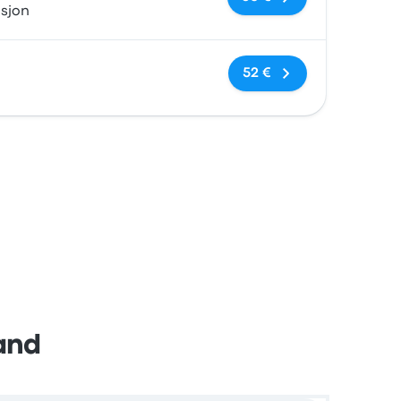
asjon
Sin etiquetas
52 €
and