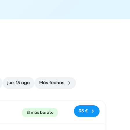
jue, 13 ago
Más fechas
ón de llegada
Recomendado
Precio y enlace de compra
35 €
El más barato