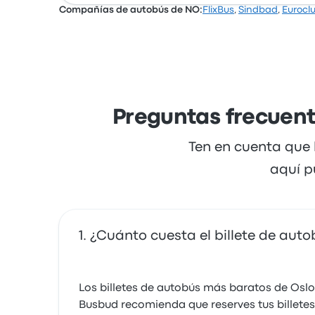
Compañías de autobús de NO:
FlixBus
,
Sindbad
,
Eurocl
Basándose en 15007 reseñas, la empresa ha o
con el acceso al billete y la temperatura, p
Preguntas frecuent
Ten en cuenta que 
aquí p
¿Cuánto cuesta el billete de auto
Los billetes de autobús más baratos de Osl
Busbud recomienda que reserves tus billetes