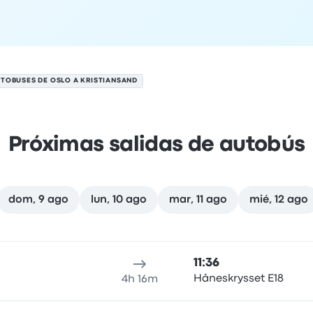
TOBUSES DE OSLO A KRISTIANSAND
Próximas salidas de autobús
dom, 9 ago
lun, 10 ago
mar, 11 ago
mié, 12 ago
8 de agosto
cación de salida
Duración del viaje
hora de llegada
Ubicaci
11:36
Håneskrysset E18
4h 16m