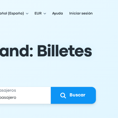
añol (España)
EUR
Ayuda
Iniciar sesión
and: Billetes
asajeros
Buscar