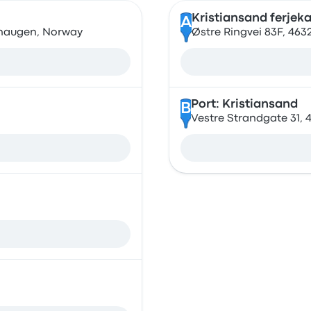
Kristiansand ferjeka
A
shaugen, Norway
Østre Ringvei 83F, 463
Port: Kristiansand
B
Vestre Strandgate 31, 