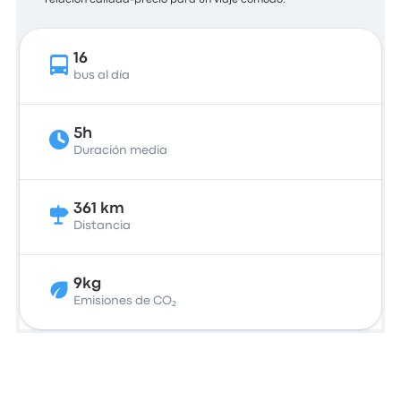
relación calidad-precio para un viaje cómodo.
16
bus al día
5h
Duración media
361 km
Distancia
9kg
Emisiones de CO₂