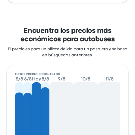
Encuentra los precios más
económicos para autobuses
El precio es para un billete de ida para un pasajero y se basa
en búsquedas anteriores.
MEJOR PRECIO ENCONTRADO
5/8
6/8
Hoy
8/8
9/8
10/8
11/8
12