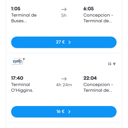
1:05
6:05
Terminal de
Concepcion -
5h
Buses
Terminal de
O'Higgins
Buses Collao
Sin etiquetas
27 €
Auto
17:40
22:04
Terminal
Concepcion -
4h 24m
O'Higgins.
Terminal de
Buses Collao
Sin etiquetas
16 €