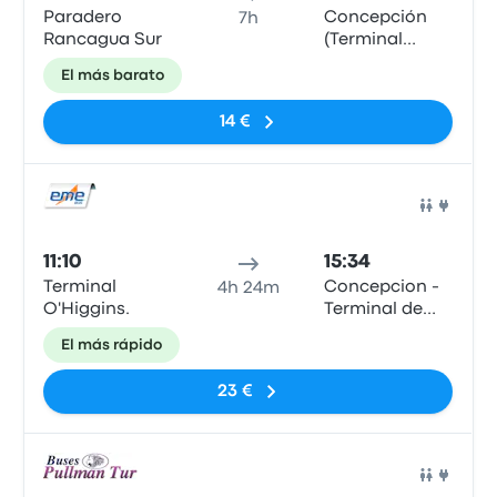
Paradero
Concepción
7h
Rancagua Sur
(Terminal
Collao)
El más barato
14 €
Auto
11:10
15:34
Terminal
Concepcion -
4h 24m
O'Higgins.
Terminal de
Buses Collao
El más rápido
23 €
Auto