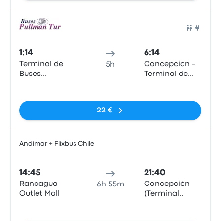
Auto
1:14
6:14
Terminal de
Concepcion -
5h
Buses
Terminal de
O'Higgins
Buses Collao
Sin etiquetas
22 €
Andimar + Flixbus Chile
Auto
14:45
21:40
Rancagua
Concepción
6h 55m
Outlet Mall
(Terminal
Collao)
Sin etiquetas