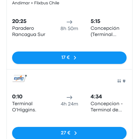
Andimar + Flixbus Chile
Auto
20:25
5:15
Paradero
Concepción
8h 50m
Rancagua Sur
(Terminal
Collao)
Sin etiquetas
17 €
Auto
0:10
4:34
Terminal
Concepcion -
4h 24m
O'Higgins.
Terminal de
Buses Collao
Sin etiquetas
27 €