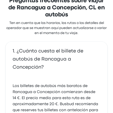
Preguntas frecuentes sobre viajar
Reseñas recientes de clientes de
de Rancagua a Concepción, CL en
EME Bus de Rancagua a Concepción
autobús
Buena experiencia, puntualidad, servicio amables,
conducción prudente eso da tranquilidad muchas
Ten en cuenta que los horarios, las rutas o los detalles del
gracias.
operador que se muestran aquí pueden actualizarse o variar
4.0 sobre 5 estrellas
en el momento de tu viaje.
Sebastián A.
4 de noviembre de 2019
¿Cuánto cuesta el billete de
autobús de Rancagua a
Concepción?
Los billetes de autobús más baratos de
Rancagua a Concepción comienzan desde
14 €. El precio medio para esta ruta es de
aproximadamente 20 €. Busbud recomienda
que reserves tus billetes con antelación para