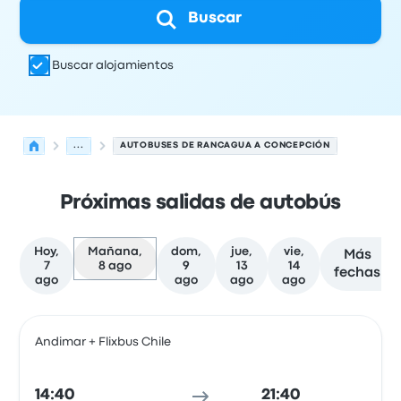
Buscar
Buscar alojamientos
...
AUTOBUSES DE RANCAGUA A CONCEPCIÓN
Próximas salidas de autobús
Hoy,
Mañana,
dom,
jue,
vie,
Más
7
8 ago
9
13
14
fechas
ago
ago
ago
ago
Las próximas salidas de Rancagua a Concepción el 8 d
Operado por
Tipo de vehículo
Hora de salida
Ubicación d
Andimar + Flixbus Chile
Auto
14:40
21:40