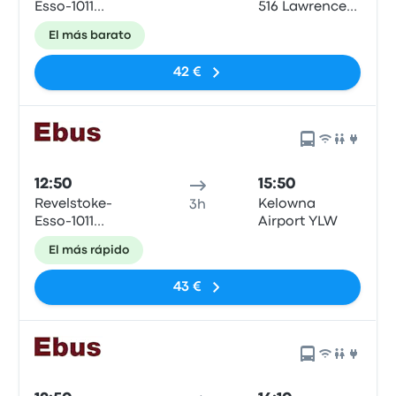
Esso-1011
516 Lawrence
Victoria Rd
Ave
El más barato
42 €
12:50
15:50
Revelstoke-
Kelowna
3h
Esso-1011
Airport YLW
Victoria Rd
El más rápido
43 €