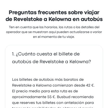
satisfechos con los empleados y los asientos, pero
algunos se quejaron de la relación calidad-precio.
Los billetes de Revelstoke Transfers para este viaje
Preguntas frecuentes sobre viajar
cuestan como mínimo 111 €
de Revelstoke a Kelowna en autobús
Ten en cuenta que los horarios, las rutas o los detalles del
operador que se muestran aquí pueden actualizarse o variar
en el momento de tu viaje.
¿Cuánto cuesta el billete de
autobús de Revelstoke a Kelowna?
Los billetes de autobús más baratos de
Revelstoke a Kelowna comienzan desde 42 €.
El precio medio para esta ruta es de
aproximadamente 55 €. Busbud recomienda
que reserves tus billetes con antelación para