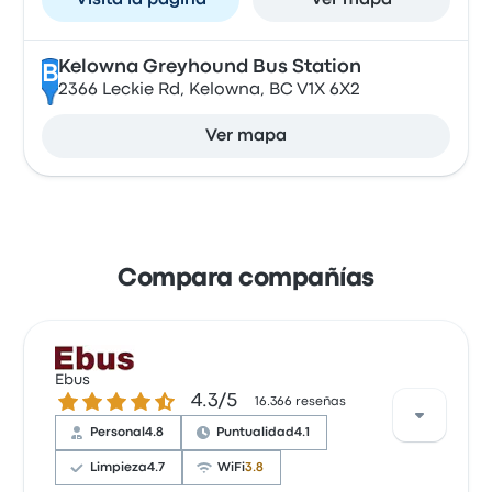
Visita la página
Ver mapa
Kelowna Greyhound Bus Station
B
2366 Leckie Rd, Kelowna, BC V1X 6X2
Ver mapa
Compara compañías
Ebus
4.3 sobre 5 estrellas
4.3/5
16.366 reseñas
Personal
4.8
Puntualidad
4.1
Limpieza
4.7
WiFi
3.8