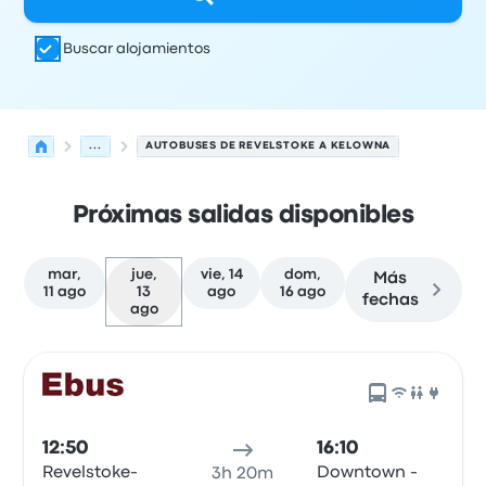
Buscar alojamientos
...
AUTOBUSES DE REVELSTOKE A KELOWNA
Próximas salidas disponibles
mar,
jue,
vie, 14
dom,
Más
11 ago
13
ago
16 ago
fechas
ago
Las próximas salidas de Revelstoke a Kelowna el 13 de 
Operado por
Tipo de vehículo
Hora de salida
Ubicación d
12:50
16:10
Revelstoke-
Downtown -
3h 20m