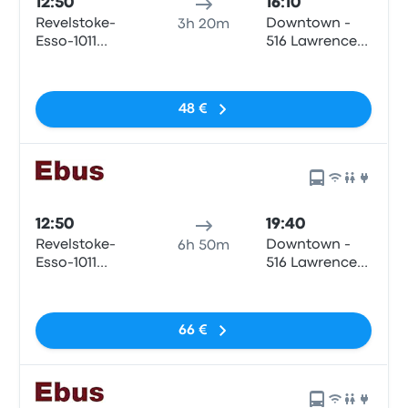
12:50
16:10
Revelstoke-
Downtown -
3h 20m
Esso-1011
516 Lawrence
Victoria Rd
Ave
Sin etiquetas
48 €
12:50
19:40
Revelstoke-
Downtown -
6h 50m
Esso-1011
516 Lawrence
Victoria Rd
Ave
Sin etiquetas
66 €