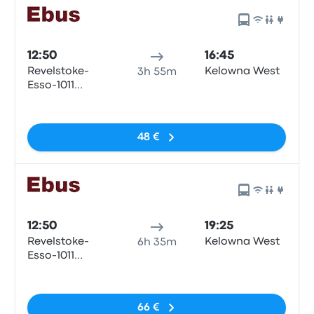
12:50
16:45
Revelstoke-
Kelowna West
3h 55m
Esso-1011
Victoria Rd
Sin etiquetas
48 €
12:50
19:25
Revelstoke-
Kelowna West
6h 35m
Esso-1011
Victoria Rd
Sin etiquetas
66 €