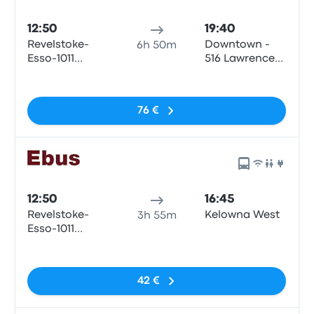
12:50
19:40
Revelstoke-
Downtown -
6h 50m
Esso-1011
516 Lawrence
Victoria Rd
Ave
Sin etiquetas
76 €
12:50
16:45
Revelstoke-
Kelowna West
3h 55m
Esso-1011
Victoria Rd
Sin etiquetas
42 €