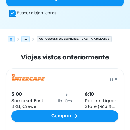
Buscar alojamientos
...
AUTOBUSES DE SOMERSET EAST A ADELAIDE
Viajes vistos anteriormente
Las próximas salidas de Somerset East a Adelaide el 7 
Operado por
Tipo de vehículo
Hora de salida
Ubicación d
Auto
5:00
6:10
Somerset East
Pop Inn Liquor
1h 10m
BKB, Crewe
Store (R63 &
Browne Av.
Stringfellow St)
Comprar