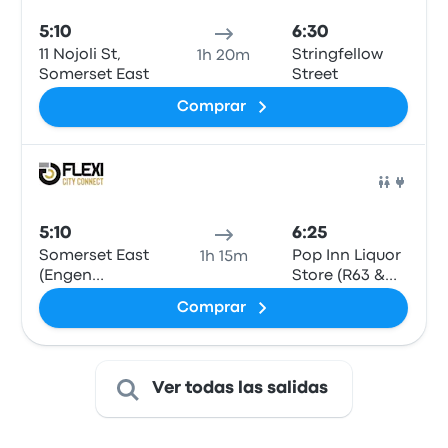
5:10
6:30
11 Nojoli St,
Stringfellow
1h 20m
Somerset East
Street
Comprar
Auto
5:10
6:25
Somerset East
Pop Inn Liquor
1h 15m
(Engen
Store (R63 &
Garage) -
Stringfellow St)
Comprar
Engen Garage,
24 Worcester
St, Somerset
East, 5850
Ver todas las salidas