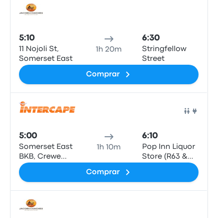
Auto
5:10
6:30
11 Nojoli St,
Stringfellow
1h 20m
Somerset East
Street
Comprar
Auto
5:00
6:10
Somerset East
Pop Inn Liquor
1h 10m
BKB, Crewe
Store (R63 &
Browne Av.
Stringfellow St)
Comprar
Auto