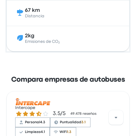
67 km
Distancia
2kg
Emisiones de CO₂
Compara empresas de autobuses
Intercape
3.5 sobre 5 estrellas
3.5/5
49.478 reseñas
Personal
4.3
Puntualidad
3.1
Limpieza
4.1
WiFi
1.3