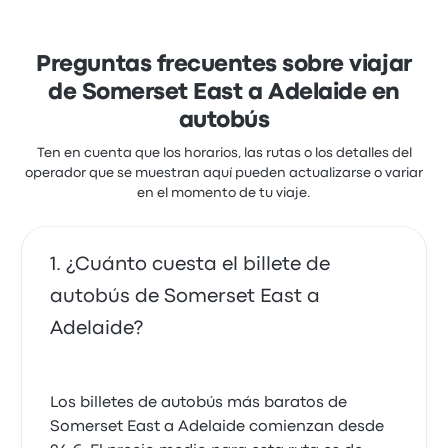
acceso al billete y la limpieza, pero a menudo se
quejaron de el wifi. Los billetes de Jacobs Coaches
para este viaje cuestan como mínimo 49 €
Preguntas frecuentes sobre viajar
de Somerset East a Adelaide en
autobús
Ten en cuenta que los horarios, las rutas o los detalles del
operador que se muestran aquí pueden actualizarse o variar
en el momento de tu viaje.
¿Cuánto cuesta el billete de
autobús de Somerset East a
Adelaide?
Los billetes de autobús más baratos de
Somerset East a Adelaide comienzan desde