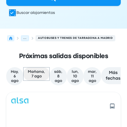
Buscar alojamientos
...
AUTOBUSES Y TRENES DE TARRAGONA A MADRID
Próximas salidas disponibles
Hoy,
Mañana,
sáb,
lun,
mar,
Más
6
7 ago
8
10
11
fechas
ago
ago
ago
ago
Las próximas salidas de Tarragona a Madrid el 7 de ago
Operado por
Tipo de vehículo
Hora de salida
Ubicación d