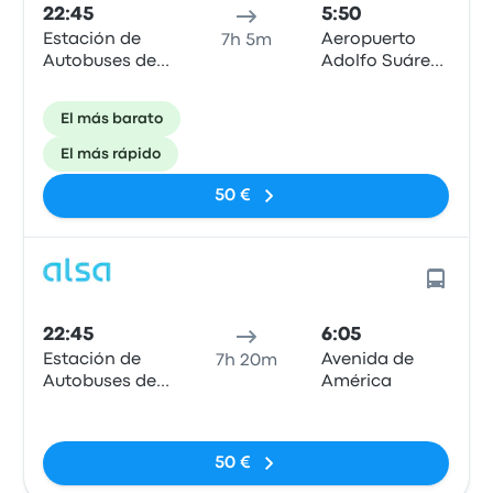
22:45
5:50
Estación de
Aeropuerto
7h 5m
Autobuses de
Adolfo Suárez
Tarragona
Madrid-
Barajas, MAD
El más barato
T4
El más rápido
50 €
22:45
6:05
Estación de
Avenida de
7h 20m
Autobuses de
América
Tarragona
Sin etiquetas
50 €