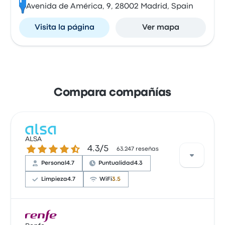
Avenida de América, 9, 28002 Madrid, Spain
Visita la página
Ver mapa
Compara compañías
ALSA
4.3 sobre 5 estrellas
4.3/5
63.247 reseñas
Personal
4.7
Puntualidad
4.3
Limpieza
4.7
WiFi
3.5
Basándose en 63247 reseñas, la empresa ha