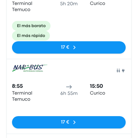
Terminal
Curico
5h 20m
Temuco
El más barato
El más rápido
17 €
Auto
8:55
15:50
Terminal
Curico
6h 55m
Temuco
Sin etiquetas
17 €