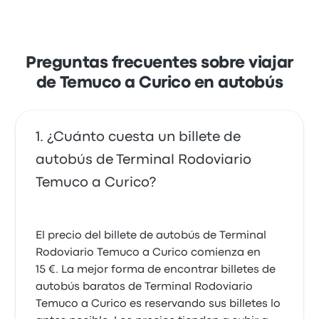
una calificación de 3.7 estrellas en Busbud. Los
viajeros quedaron especialmente satisfechos con
los empleados y la puntualidad, pero a menudo se
quejaron de el wifi. Los billetes de Buses García para
este viaje cuestan como mínimo 16 €
Preguntas frecuentes sobre viajar
de Temuco a Curico en autobús
¿Cuánto cuesta un billete de
autobús de Terminal Rodoviario
Temuco a Curico?
El precio del billete de autobús de Terminal
Rodoviario Temuco a Curico comienza en
15 €. La mejor forma de encontrar billetes de
autobús baratos de Terminal Rodoviario
Temuco a Curico es reservando sus billetes lo