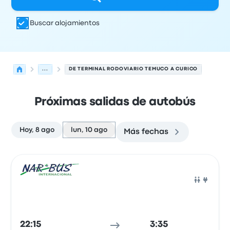
Buscar alojamientos
...
DE TERMINAL RODOVIARIO TEMUCO A CURICO
Próximas salidas de autobús
Hoy, 8 ago
lun, 10 ago
Más fechas
Las próximas salidas de Temuco a Curico el 10 de agost
Operado por
Tipo de vehículo
Hora de salida
Ubicación d
Auto
22:15
3:35