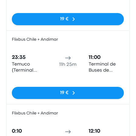
Rodoviario)
Curicó
Sin etiquetas
19 €
Flixbus Chile + Andimar
Auto
23:35
11:00
Temuco
Terminal de
11h 25m
(Terminal
Buses de
Rodoviario)
Curicó
Sin etiquetas
19 €
Flixbus Chile + Andimar
Auto
0:10
12:10