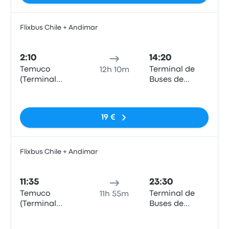
Flixbus Chile + Andimar
Auto
2:10
14:20
Temuco
Terminal de
12h 10m
(Terminal
Buses de
Rodoviario)
Curicó
Sin etiquetas
19 €
Flixbus Chile + Andimar
Auto
11:35
23:30
Temuco
Terminal de
11h 55m
(Terminal
Buses de
Rodoviario)
Curicó
Sin etiquetas