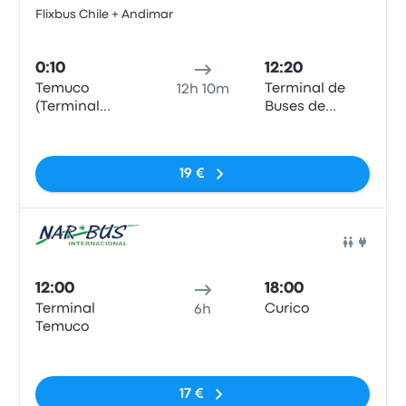
Flixbus Chile + Andimar
Auto
0:10
12:20
Temuco
Terminal de
12h 10m
(Terminal
Buses de
Rodoviario)
Curicó
Sin etiquetas
19 €
Auto
12:00
18:00
Terminal
Curico
6h
Temuco
Sin etiquetas
17 €