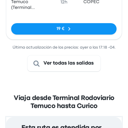
Temuco
COPEC
12h
(Terminal
Rodoviario)
Sin etiquetas
19 €
Última actualización de los precios: ayer a las 17:18 -04.
Ver todas las salidas
Viaja desde Terminal Rodoviario
Temuco hasta Curico