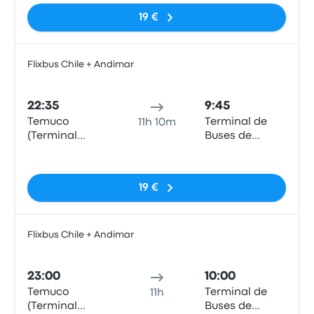
19 €
Flixbus Chile + Andimar
Auto
22:35
9:45
Temuco
Terminal de
11h 10m
(Terminal
Buses de
Rodoviario)
Curicó
Sin etiquetas
19 €
Flixbus Chile + Andimar
Auto
23:00
10:00
Temuco
Terminal de
11h
(Terminal
Buses de