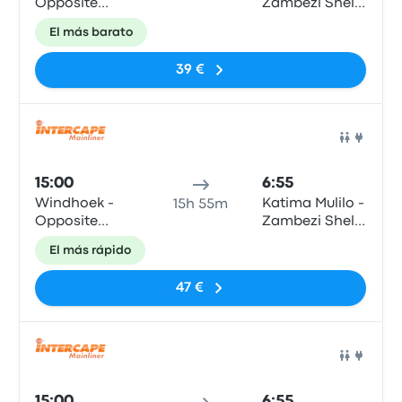
Opposite
Zambezi Shell
Intercape
Garage
El más barato
office
39 €
Auto
15:00
6:55
Windhoek -
Katima Mulilo -
15h 55m
Opposite
Zambezi Shell
Intercape
Garage
El más rápido
office
47 €
Auto
15:00
6:55