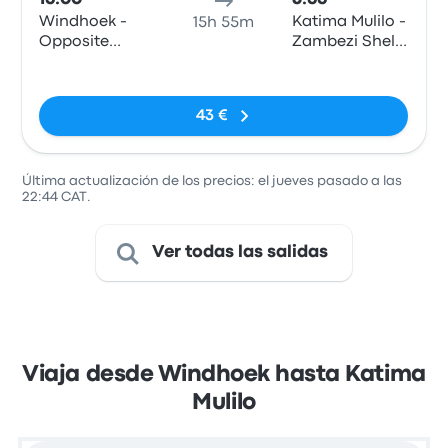
Windhoek -
Katima Mulilo -
15h 55m
Opposite
Zambezi Shell
Intercape
Garage
Sin etiquetas
office
43 €
Última actualización de los precios: el jueves pasado a las
22:44 CAT.
Ver todas las salidas
Viaja desde Windhoek hasta Katima
Mulilo