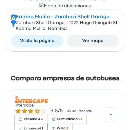
Katima Mulilo - Zambezi Shell Garage
A
Zambezi Shell Garage, , 1022 Hage Geingob St,
Katima Mulilo, Namibia
Visita la página
Ver mapa
Compara empresas de autobuses
Intercape
3.5 sobre 5 estrellas
3.5/5
49.481 reseñas
Personal
4.3
Puntualidad
3.1
Limpieza
4.1
WiFi
1.3