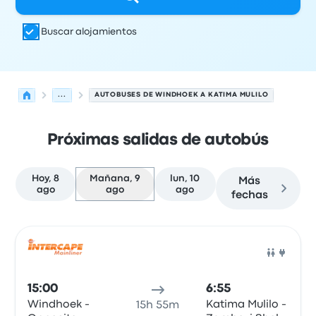
Buscar alojamientos
...
AUTOBUSES DE WINDHOEK A KATIMA MULILO
Próximas salidas de autobús
Hoy, 8
Mañana, 9
lun, 10
Más
ago
ago
ago
fechas
Las próximas salidas de Windhoek a Katima Mulilo el 9 
Operado por
Tipo de vehículo
Hora de salida
Ubicación d
Auto
15:00
6:55
Windhoek -
Katima Mulilo -
15h 55m