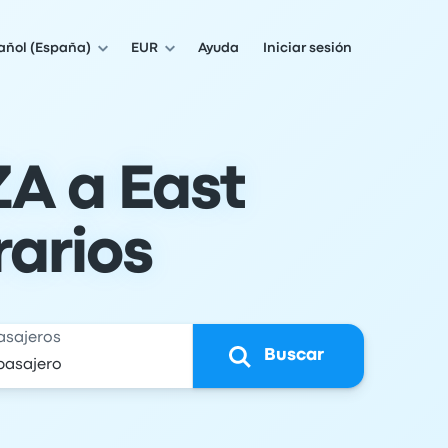
añol (España)
EUR
Ayuda
Iniciar sesión
ZA a East
rarios
asajeros
Buscar