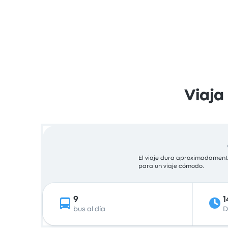
Viaja
El viaje dura aproximadamente
para un viaje cómodo.
9
1
bus al día
D