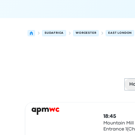
SUDAFRICA
WORCESTER
EAST LONDON
Ho
Las próximas salidas de Worcester a East Londo
Operado por
Tipo de vehículo
Hora de salida
Ubi
18:45
Mountain Mill 
Entrance 1(Ch
Autobús