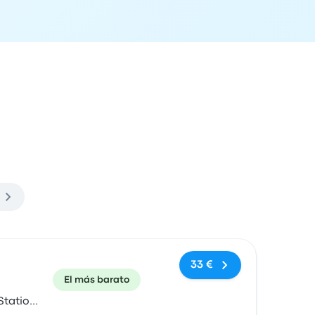
ón de llegada
Recomendado
Precio y enlace de compra
33 €
El más barato
Station