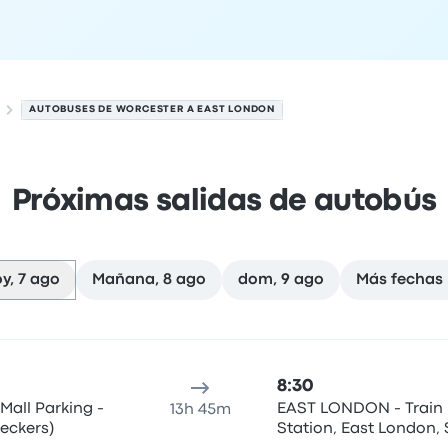
AUTOBUSES DE WORCESTER A EAST LONDON
Próximas salidas de autobús
y, 7 ago
Mañana, 8 ago
dom, 9 ago
Más fechas
n el 7 de agosto
cación de salida
Duración del viaje
hora de llegada
Ubicaci
8:30
Mall Parking -
EAST LONDON - Train
13h 45m
eckers)
Station, East London, 