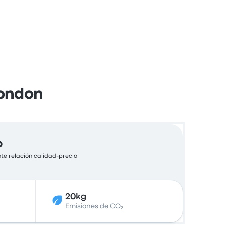
London
o
te relación calidad-precio
20kg
Emisiones de CO₂