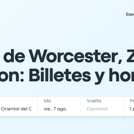
Esp
de Worcester, 
n: Billetes y ho
Ida
Vuelta
P