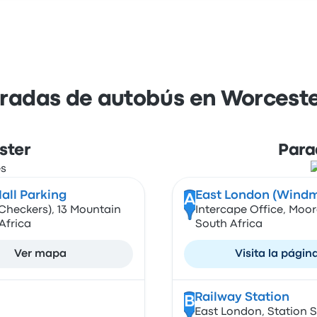
aradas de autobús en Worceste
ster
Para
all Parking
East London (Windmi
A
(Checkers), 13 Mountain
Intercape Office, Moor
 Africa
South Africa
Ver mapa
Visita la págin
Railway Station
B
East London, Station S