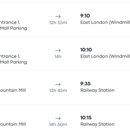
St, Quigney
9:10
ntrance 1,
East London (Windmill
12h 55m
 Mall Parking
10:10
ntrance 1,
East London (Windmill
14h
 Mall Parking
9:35
ountain Mill
Railway Station
13h 45m
10:15
ountain Mill
Railway Station
14h 30m