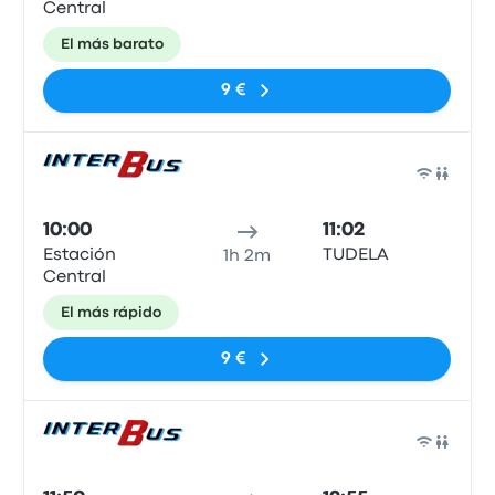
Central
El más barato
9 €
Auto
10:00
11:02
Estación
TUDELA
1h 2m
Central
El más rápido
9 €
Auto