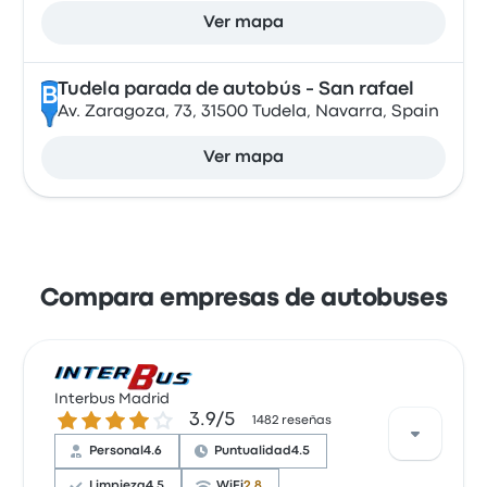
Ver mapa
Tudela parada de autobús - San rafael
B
Av. Zaragoza, 73, 31500 Tudela, Navarra, Spain
Ver mapa
Compara empresas de autobuses
Interbus Madrid
3.9 sobre 5 estrellas
3.9/5
1482 reseñas
Personal
4.6
Puntualidad
4.5
Limpieza
4.5
WiFi
2.8