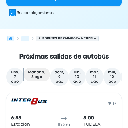
Buscar alojamientos
...
AUTOBUSES DE ZARAGOZA A TUDELA
Próximas salidas de autobús
Hoy,
Mañana,
dom,
lun,
mar,
mié,
j
7
8 ago
9
10
11
12
ago
ago
ago
ago
ago
Las próximas salidas de Zaragoza a Tudela el 8 de agos
Operado por
Tipo de vehículo
Hora de salida
Ubicación d
Auto
6:55
8:00
Estación
TUDELA
1h 5m