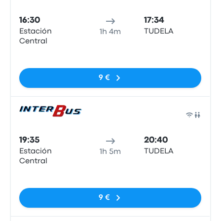
Auto
16:30
17:34
Estación
TUDELA
1h 4m
Central
Sin etiquetas
9 €
Auto
19:35
20:40
Estación
TUDELA
1h 5m
Central
Sin etiquetas
9 €