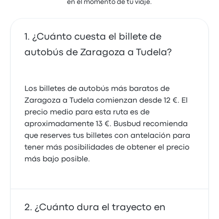
en el momento de tu viaje.
Carolina Carmen O.
6 de mayo de 2026
Muy buen servicio
¿Cuánto cuesta el billete de
5.0 sobre 5 estrellas
Muy buena conducción, un viaje tranquilo
Toumi D.
autobús de Zaragoza a Tudela?
5.0 sobre 5 estrellas
19 de septiembre de 2021
Maria Carmen L.
31 de enero de 2026
Volveré a utilizar esta compañía.
Los billetes de autobús más baratos de
5.0 sobre 5 estrellas
Zaragoza a Tudela comienzan desde 12 €. El
Estrella J.
23 de agosto de 2021
precio medio para esta ruta es de
aproximadamente 13 €. Busbud recomienda
que reserves tus billetes con antelación para
tener más posibilidades de obtener el precio
más bajo posible.
¿Cuánto dura el trayecto en