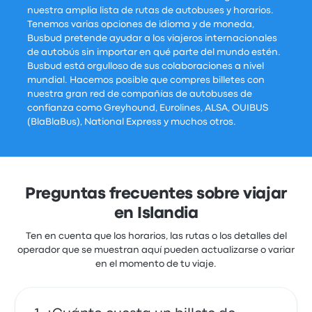
nuestra amplia lista de rutas de autobuses y horarios.
Tenemos varias opciones de idioma y de moneda,
Busbud pretende ayudar a los viajeros internacionales
de autobús sin importar en qué parte del mundo estén.
Busbud está orgulloso de sus colaboraciones a nivel
mundial. Hacemos posible que compres billetes con
nuestra gran red de compañías de autobuses de
confianza como Greyhound, Eurolines, ALSA, OUIBUS
(BlaBlaBus), National Express y muchos otros.
Preguntas frecuentes sobre viajar
en Islandia
Ten en cuenta que los horarios, las rutas o los detalles del
operador que se muestran aquí pueden actualizarse o variar
en el momento de tu viaje.