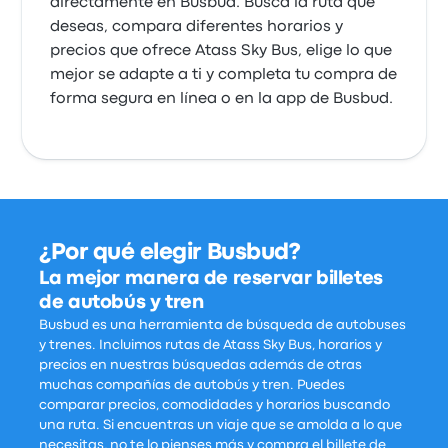
directamente en Busbud. Busca la ruta que
deseas, compara diferentes horarios y
precios que ofrece Atass Sky Bus, elige lo que
mejor se adapte a ti y completa tu compra de
forma segura en línea o en la app de Busbud.
¿Por qué elegir Busbud?
La mejor manera de reservar billetes
de autobús y tren
Busbud es una herramienta de búsqueda de autobuses
y trenes. Incluimos rutas de Atass Sky Bus, horarios y
precios en nuestras búsquedas además de otras
muchas compañías de autobús y tren. Puedes
comparar precios, comodidades y horarios buscando
una ruta. Si encuentras un viaje que se amolda a lo que
necesitas, no te lo pienses más y compra el billete de