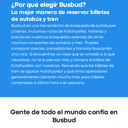
¿Por qué elegir Busbud?
La mejor manera de reservar billetes
de autobús y tren
Busbud es una herramienta de búsqueda de autobuses
y trenes. Incluimos rutas de Kütahyalılar, horarios y
precios en nuestras búsquedas además de otras
muchas compañías de autobús y tren. Puedes
comparar precios, comodidades y horarios buscando
una ruta. Si encuentras un viaje que se amolda a lo que
necesitas, no te lo pienses más y compra el billete de
Kütahyalılar con nosotros. Recuerda que los billetes de
tren se agotan Kütahyalılar y que otros operadores
generalmente cobrarán mucho más para billetes
comprados a última hora o en persona.
Gente de todo el mundo confía en
Busbud