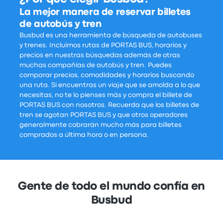
La mejor manera de reservar billetes
de autobús y tren
Busbud es una herramienta de búsqueda de autobuses
y trenes. Incluimos rutas de PORTAS BUS, horarios y
precios en nuestras búsquedas además de otras
muchas compañías de autobús y tren. Puedes
comparar precios, comodidades y horarios buscando
una ruta. Si encuentras un viaje que se amolda a lo que
necesitas, no te lo pienses más y compra el billete de
PORTAS BUS con nosotros. Recuerda que los billetes de
tren se agotan PORTAS BUS y que otros operadores
generalmente cobrarán mucho más para billetes
comprados a última hora o en persona.
Gente de todo el mundo confía en
Busbud