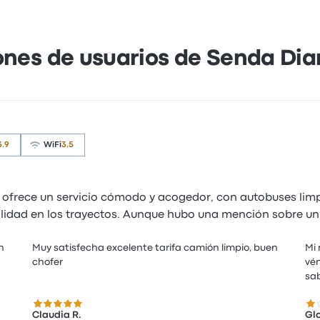
ones de usuarios de Senda Di
3.9
WiFi
3.5
frece un servicio cómodo y acogedor, con autobuses limpio
dad en los trayectos. Aunque hubo una mención sobre un retr
n
Muy satisfecha excelente tarifa camión limpio, buen
Mi 
chofer
vén
5.0 sobre 5 estrellas
1.0
Claudia R.
Glo