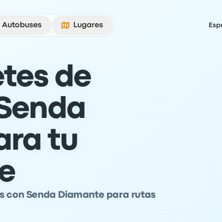
Autobuses
Lugares
Esp
etes de
 Senda
ra tu
je
ús con Senda Diamante para rutas