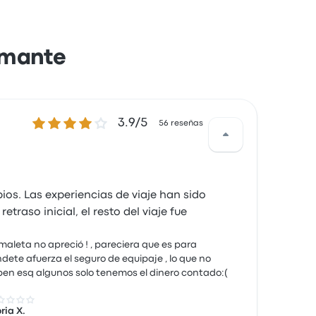
amante
3.9 sobre 5 estrellas
3.9/5
56 reseñas
s. Las experiencias de viaje han sido
aso inicial, el resto del viaje fue
maleta no apreció ! , pareciera que es para
dete afuerza el seguro de equipaje , lo que no
saben esq algunos solo tenemos el dinero contado:(
 sobre 5 estrellas
ria X.