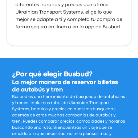
diferentes horarios y precios que ofrece
Ukrainian Transport Systems, elige lo que
mejor se adapte a ti y completa tu compra de
forma segura en línea o en la app de Busbud.
¿Por qué elegir Busbud?
La mejor manera de reservar billetes
de autobús y tren
Busbud es una herramienta de búsqueda de autobuses
y trenes. Incluimos rutas de Ukrainian Transport
Systems, horarios y precios en nuestras búsquedas
además de otras muchas compañías de autobús y
tren. Puedes comparar precios, comodidades y horarios
buscando una ruta. Si encuentras un viaje que se
amolda a lo que necesitas, no te lo pienses más y