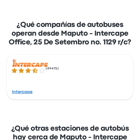
¿Qué compañías de autobuses
operan desde Maputo - Intercape
Office, 25 De Setembro no. 1129 r/c?
(
49475
)
3.5 sobre 5 estrellas
Intercape
¿Qué otras estaciones de autobús
hay cerca de Maputo - Intercape