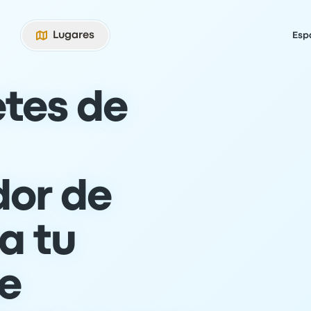
Lugares
Esp
etes de
or de
a tu
je