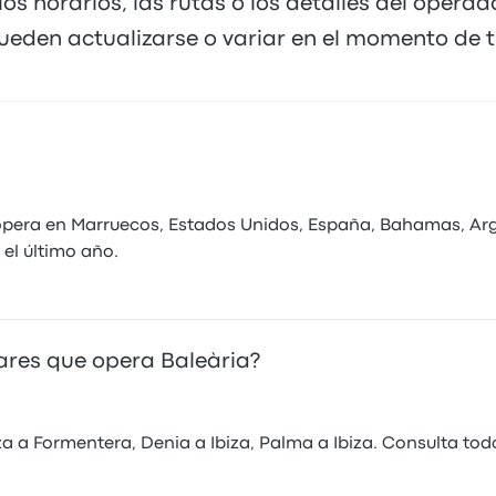
los horarios, las rutas o los detalles del opera
ueden actualizarse o variar en el momento de tu
opera en Marruecos, Estados Unidos, España, Bahamas, Arge
 el último año.
ares que opera Baleària?
a a Formentera, Denia a Ibiza, Palma a Ibiza. Consulta todo