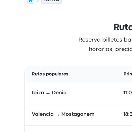
BALEÀRIA
Ruta
Reserva billetes b
horarios, preci
Rutas populares
Pri
Ibiza → Denia
11:
Valencia → Mostaganem
18: