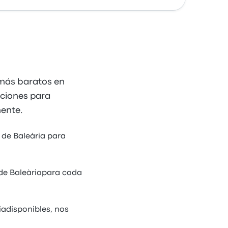
 más baratos en
nciones para
mente.
 de Baleària para
 de Baleàriapara cada
iadisponibles, nos