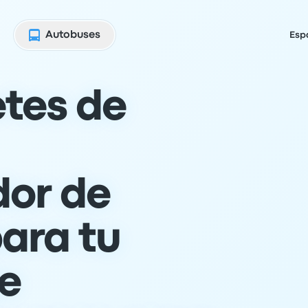
Autobuses
Esp
etes de
or de
ara tu
je