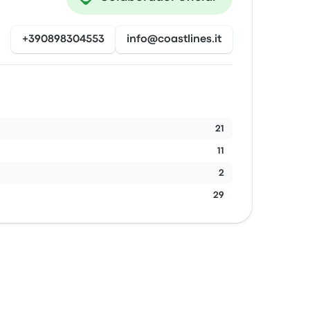
+390898304553
info@coastlines.it
21
11
2
29