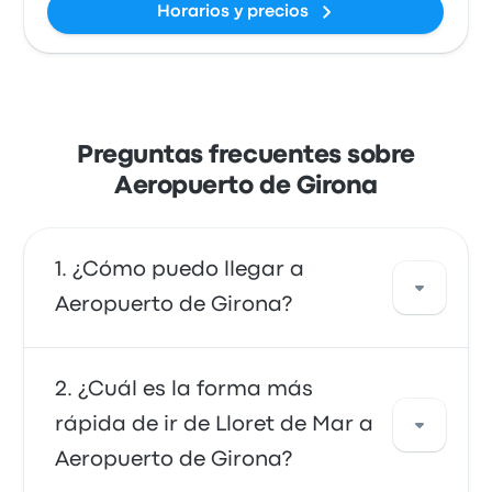
Horarios y precios
Preguntas frecuentes sobre
Aeropuerto de Girona
¿Cómo puedo llegar a
Aeropuerto de Girona?
Puedes ir en autobús, que ofrece acceso
¿Cuál es la forma más
directo al aeropuerto. También puedes ir en
rápida de ir de Lloret de Mar a
taxi o utilizar un servicio de transporte
Aeropuerto de Girona?
compartido.