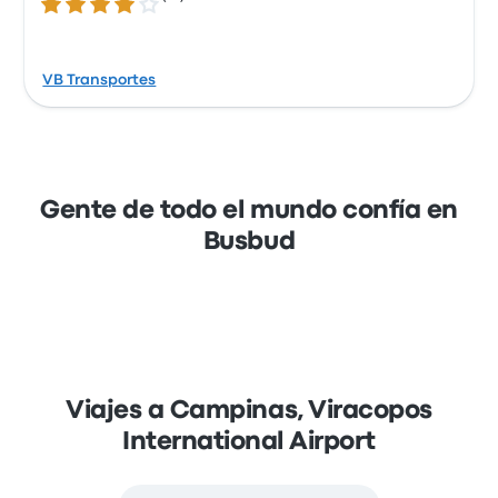
4.2 sobre 5 estrellas
VB Transportes
Gente de todo el mundo confía en
Busbud
Viajes a Campinas, Viracopos
International Airport