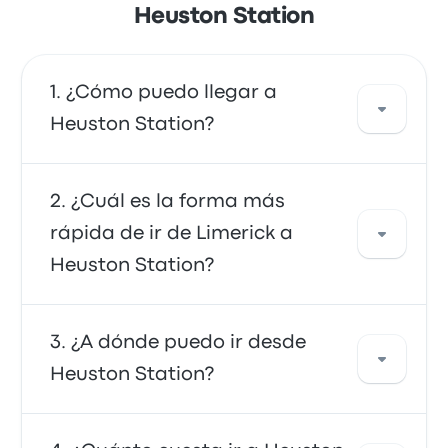
Heuston Station
¿Cómo puedo llegar a
Heuston Station?
Puedes ir en autobús, que ofrece acceso
¿Cuál es la forma más
directo a tu destino. También puedes ir en
rápida de ir de Limerick a
taxi o utilizar un servicio de transporte
Heuston Station?
compartido.
La forma más rápida de viajar desde y hacia
¿A dónde puedo ir desde
Heuston Station es en autobús, que ofrece un
Heuston Station?
cómodo medio de transporte a tu destino.
Los autobuses suelen ser asequibles, fiables y
tienen asientos cómodos, lo que los convierte