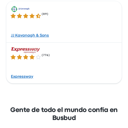
servicios como Apple Pay y Google Pay.
(
89
)
4.3 sobre 5 estrellas
JJ Kavanagh & Sons
(
776
)
3.8 sobre 5 estrellas
Expressway
Gente de todo el mundo confía en
Busbud