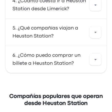
Desde Heuston Station, puedes viajar a
¿Cuánto cuesta ir a Heuston
en la opción preferida para muchos viajeros.
diversos destinos como Limerick. Usa nuestra
Station desde Limerick?
herramienta de búsqueda para encontrar los
mejores precios y horarios para tu viaje.
En general, un billete entre Heuston Station y
¿Qué compañías viajan a
Limerick cuesta aproximadamente 24 €. El
Heuston Station?
viaje es con JJ Kavanagh & Sons y dura
aproximadamente 3h 19m. Ten en cuenta que
los precios pueden variar según el medio de
Puedes viajar con JJ Kavanagh & Sons o
¿Cómo puedo comprar un
transporte, la hora del día y la época del año.
Expressway para llegar a Heuston Station.
billete a Heuston Station?
Las empresas ofrecen 285 viajes diarios; el
primer autobús sale a las 2:10 y el último
autobús sale a 21:10.
Aprovecha la comodidad de reservar tus
billetes en línea con Busbud. Disfruta de la
facilidad de pagar con tu tarjeta de crédito,
Compañías populares que operan
incluidas las principales tarjetas, como
desde Heuston Station
Mastercard, Visa, Amex y otras, así como con