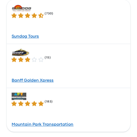
(
730
)
4.4 sobre 5 estrellas
Sundog Tours
(
15
)
3.0 sobre 5 estrellas
Banff Golden Xpress
(
183
)
4.8 sobre 5 estrellas
Mountain Park Transportation