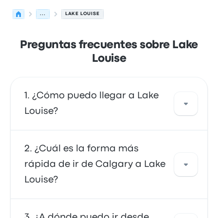
...
LAKE LOUISE
Preguntas frecuentes sobre Lake
Louise
¿Cómo puedo llegar a Lake
Louise?
Puedes ir en autobús o en lanzadera, que
¿Cuál es la forma más
ofrecen acceso directo a tu destino. También
rápida de ir de Calgary a Lake
puedes ir en taxi o utilizar un servicio de
Louise?
transporte compartido.
La forma más rápida de viajar desde y hacia
¿A dónde puedo ir desde