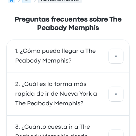
...
THE PEABODY MEMPHIS
Preguntas frecuentes sobre The
Peabody Memphis
¿Cómo puedo llegar a The
Peabody Memphis?
Puedes ir en tren, que ofrece acceso directo a
¿Cuál es la forma más
tu destino. También puedes ir en taxi o utilizar
rápida de ir de Nueva York a
un servicio de transporte compartido.
The Peabody Memphis?
La forma más rápida de viajar desde y hacia
¿Cuánto cuesta ir a The
The Peabody Memphis es en tren, que ofrece