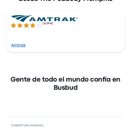
Mastercard, Visa, Amex y otras, así como con
servicios como Apple Pay y Google Pay.
(
6394
)
4.1 sobre 5 estrellas
Amtrak
Gente de todo el mundo confía en
Busbud
COBERTURA MUNDIAL