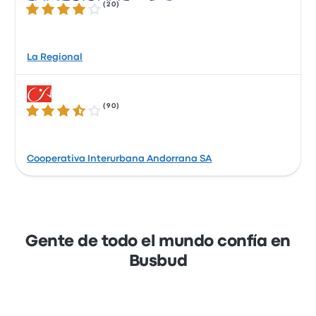
(
20
)
3.9 sobre 5 estrellas
La Regional
(
90
)
3.7 sobre 5 estrellas
Cooperativa Interurbana Andorrana SA
Gente de todo el mundo confía en
Busbud