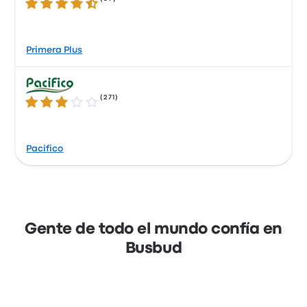
4.3 sobre 5 estrellas
Primera Plus
(
271
)
2.8 sobre 5 estrellas
Pacifico
Gente de todo el mundo confía en
Busbud