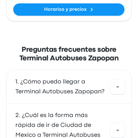
Horarios y precios
Preguntas frecuentes sobre
Terminal Autobuses Zapopan
¿Cómo puedo llegar a
Terminal Autobuses Zapopan?
Puedes ir en autobús, que ofrece acceso
¿Cuál es la forma más
directo a tu destino. También puedes ir en
rápida de ir de Ciudad de
taxi o utilizar un servicio de transporte
Mexico a Terminal Autobuses
compartido.