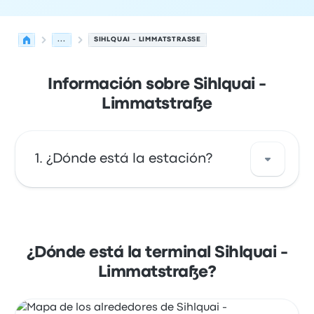
...
SIHLQUAI - LIMMATSTRASSE
Información sobre Sihlquai -
Limmatstraße
¿Dónde está la estación?
La dirección de Sihlquai - Limmatstraße es
Limmatstrasse, 28 8005 Zürich Switzerland.
Mira la ubicación de esta parada de autobús
¿Dónde está la terminal Sihlquai -
de Zúrich en un mapa.
Limmatstraße?