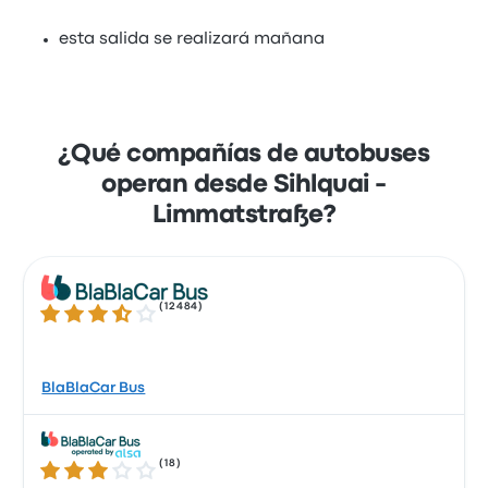
esta salida se realizará mañana
¿Qué compañías de autobuses
operan desde Sihlquai -
Limmatstraße?
(
12484
)
3.7 sobre 5 estrellas
BlaBlaCar Bus
(
18
)
2.9 sobre 5 estrellas