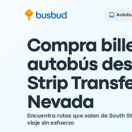
al formulario de búsqueda
Saltar al contenido
Ir al pie de página
Autob
Compra bill
autobús des
Strip Transf
Nevada
Encuentra rutas que salen de South Str
viaje sin esfuerzo