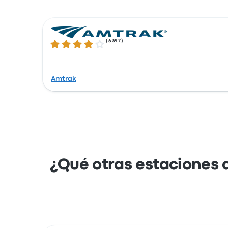
(
6397
)
4.1 sobre 5 estrellas
Amtrak
¿Qué otras estaciones 