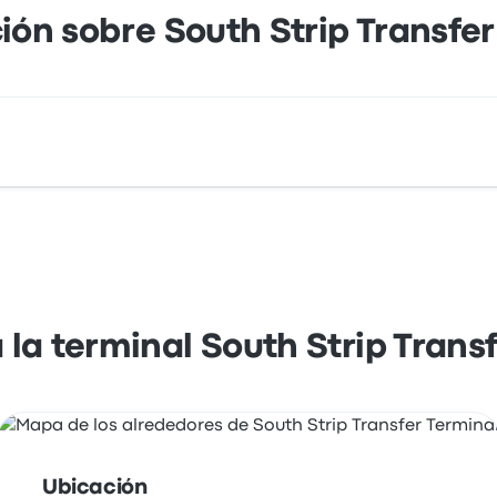
ión sobre South Strip Transfer
l es 6675 Gilespie Street Las Vegas, NV 89119 USA. Mira la
la terminal South Strip Trans
Ubicación