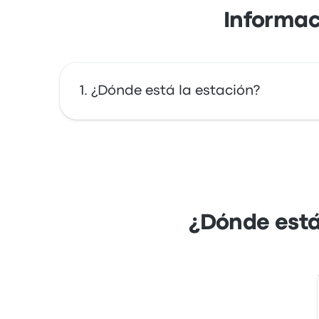
Informac
¿Dónde está la estación?
La dirección de South Strip Transfer Termina
Vegas en un mapa.
¿Dónde está 