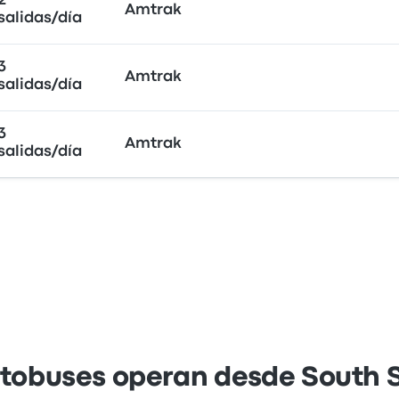
2
Amtrak
salidas/día
3
Amtrak
salidas/día
3
Amtrak
salidas/día
obuses operan desde South St