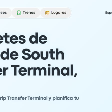
uses
Trenes
Lugares
Esp
etes de
de South
er Terminal,
ip Transfer Terminal y planifica tu