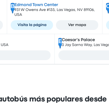
Edmond Town Center
B
931 W Owens Ave #135, Las Vegas, NV 89106,
USA
Visita la página
Ver mapa
Caesar's Palace
E
, USA
3 Jay Sarno Way, Las Veg
autobús más populares desde