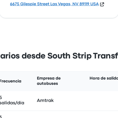
6675 Gilespie Street Las Vegas, NV 89119 USA
arios desde South Strip Trans
Empresa de
Hora de salid
Frecuencia
autobuses
5
Amtrak
salidas/día
3