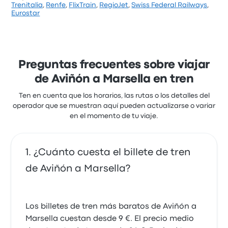
Trenitalia
,
Renfe
,
FlixTrain
,
RegioJet
,
Swiss Federal Railways
,
Basándose en 1055 reseñas, la empresa ha
Eurostar
obtenido una calificación de 4.1 estrellas en Busbud.
Los viajeros quedaron especialmente satisfechos
con los empleados y la temperatura, pero a menudo
se quejaron de el wifi. Los billetes de Renfe para este
viaje cuestan como mínimo 9 €
Preguntas frecuentes sobre viajar
de Aviñón a Marsella en tren
Ten en cuenta que los horarios, las rutas o los detalles del
operador que se muestran aquí pueden actualizarse o variar
en el momento de tu viaje.
¿Cuánto cuesta el billete de tren
de Aviñón a Marsella?
Los billetes de tren más baratos de Aviñón a
Marsella cuestan desde 9 €. El precio medio