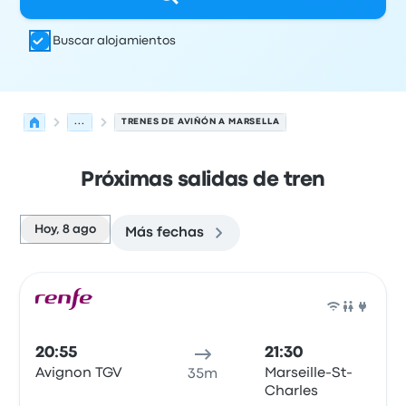
Buscar alojamientos
...
TRENES DE AVIÑÓN A MARSELLA
Próximas salidas de tren
Hoy, 8 ago
Más fechas
Las próximas salidas de Aviñón a Marsella el 8 de agost
Operado por
Tipo de vehículo
Hora de salida
Ubicación d
Tren
20:55
21:30
Avignon TGV
Marseille-St-
35m
Charles