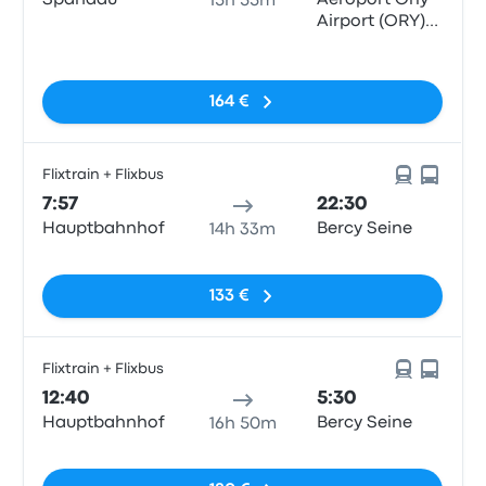
Spandau
Aéroport Orly
15h 55m
Airport (ORY)
Terminals 1-3
Sin etiquetas
164 €
Flixtrain + Flixbus
7:57
22:30
Hauptbahnhof
Bercy Seine
14h 33m
Sin etiquetas
133 €
Flixtrain + Flixbus
12:40
5:30
Hauptbahnhof
Bercy Seine
16h 50m
Sin etiquetas