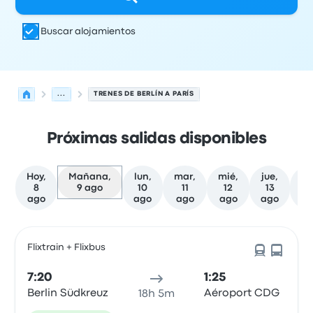
Buscar alojamientos
...
TRENES DE BERLÍN A PARÍS
Próximas salidas disponibles
Hoy,
Mañana,
lun,
mar,
mié,
jue,
vi
8
9 ago
10
11
12
13
1
ago
ago
ago
ago
ago
a
Las próximas salidas de Berlín a París el 9 de agosto
Operado por
Tipo de vehículo
Hora de salida
Ubicación d
Flixtrain + Flixbus
7:20
1:25
Berlin Südkreuz
Aéroport CDG
18h 5m