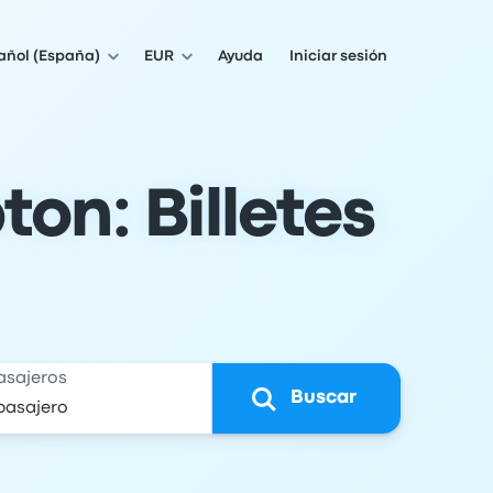
añol (España)
EUR
Ayuda
Iniciar sesión
on: Billetes
asajeros
Buscar