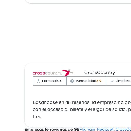
CrossCountry
Personal
4.6
Puntualidad
3.9
Limpieza
Basándose en 48 reseñas, la empresa ha obte
con el acceso al billete y el lugar de salid
15 €
Empresas ferroviarias de GB
FlixTrain
,
RegioJet
,
CrossCo