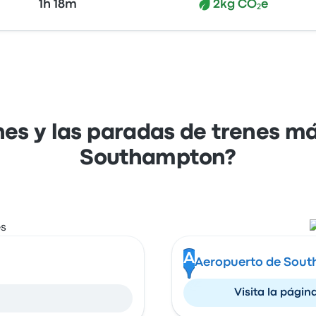
1h 18m
2kg CO₂e
nes y las paradas de trenes m
Southampton?
A
Aeropuerto de Sou
Visita la págin