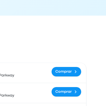
ón de llegada
Precio y enlace de compra
Comprar
Parkway
Comprar
Parkway