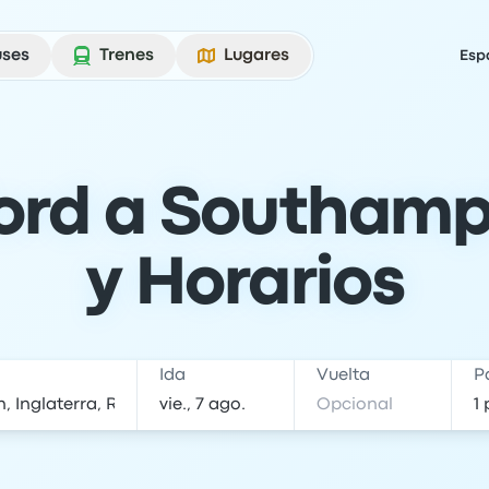
uses
Trenes
Lugares
Esp
ord a Southampt
y Horarios
Ida
Vuelta
P