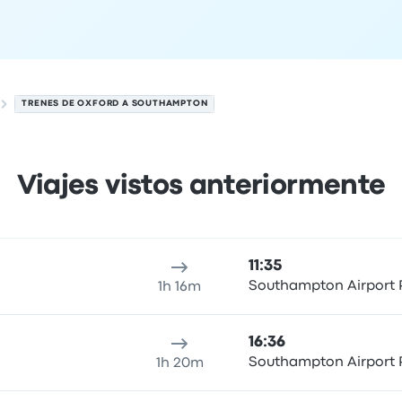
TRENES DE OXFORD A SOUTHAMPTON
Viajes vistos anteriormente
el 6 de agosto
cación de salida
Duración del viaje
hora de llegada
Ubicaci
11:35
Southampton Airport 
1h 16m
16:36
Southampton Airport 
1h 20m