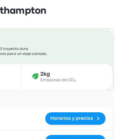
outhampton
El trayecto dura
recio para un viaje cómodo.
2kg
Emisiones de CO₂
Acciones
Horarios y precios