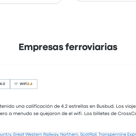
Empresas ferroviarias
4.0
WiFi
3.6
nido una calificación de 4.2 estrellas en Busbud. Los via
a, pero a menudo se quejaron de el wifi. Los billetes de Cro
untry
,
Great Western Railway
,
Northern
,
ScotRail
,
Transpennine Exp