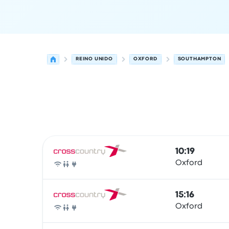
REINO UNIDO
OXFORD
SOUTHAMPTON
Las próximas salidas de Oxford a Southampton 
Operado por
Tipo de vehículo
Hora de salida
Ubi
10:19
Oxford
Tren
15:16
Oxford
Tren