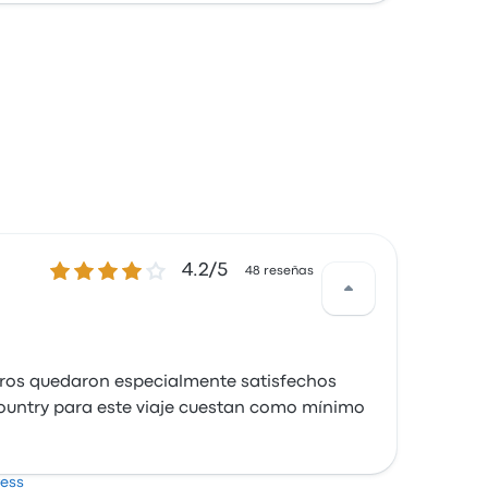
4.2 sobre 5 estrellas
4.2/5
48 reseñas
jeros quedaron especialmente satisfechos
ssCountry para este viaje cuestan como mínimo
ress