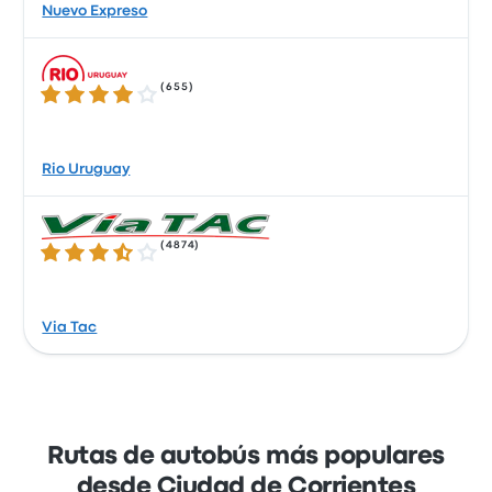
Nuevo Expreso
(
655
)
3.9 sobre 5 estrellas
Rio Uruguay
(
4874
)
3.7 sobre 5 estrellas
Via Tac
Rutas de autobús más populares
desde Ciudad de Corrientes