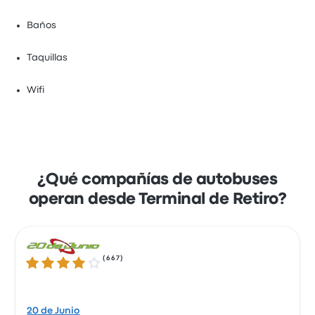
Baños
Taquillas
Wifi
¿Qué compañías de autobuses
operan desde Terminal de Retiro?
(
667
)
3.9 sobre 5 estrellas
20 de Junio