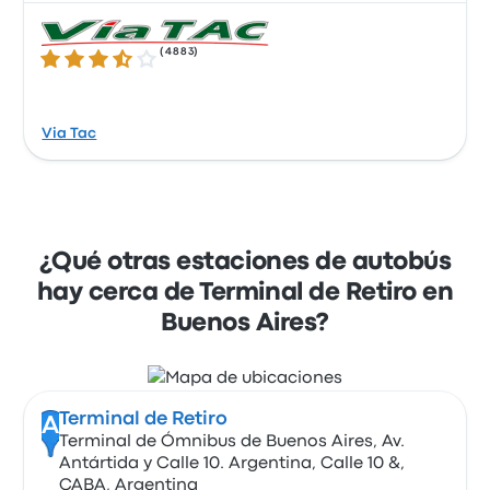
(
4883
)
3.7 sobre 5 estrellas
Via Tac
¿Qué otras estaciones de autobús
hay cerca de Terminal de Retiro en
Buenos Aires?
Terminal de Retiro
A
Terminal de Ómnibus de Buenos Aires, Av.
Antártida y Calle 10. Argentina, Calle 10 &,
CABA, Argentina