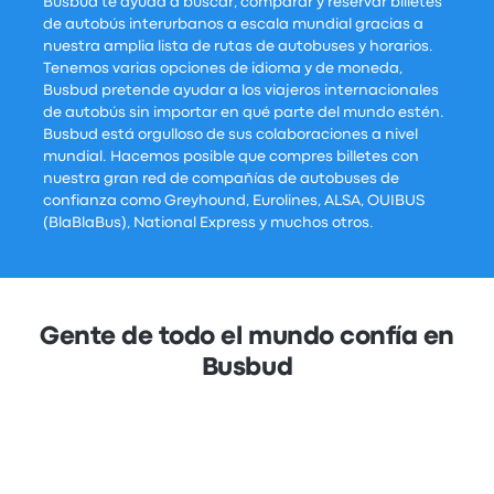
Busbud te ayuda a buscar, comparar y reservar billetes
de autobús interurbanos a escala mundial gracias a
nuestra amplia lista de rutas de autobuses y horarios.
Tenemos varias opciones de idioma y de moneda,
Busbud pretende ayudar a los viajeros internacionales
de autobús sin importar en qué parte del mundo estén.
Busbud está orgulloso de sus colaboraciones a nivel
mundial. Hacemos posible que compres billetes con
nuestra gran red de compañías de autobuses de
confianza como Greyhound, Eurolines, ALSA, OUIBUS
(BlaBlaBus), National Express y muchos otros.
Gente de todo el mundo confía en
Busbud