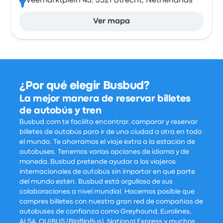
Veemarktplein 43, 3521 Utrecht, Netherlands
Ver mapa
¿Por qué elegir Busbud?
La mejor manera de reservar billetes
de autobús y tren
Busbud.com te facilita encontrar, comparar y reservar
billetes de autobús para ir de una ciudad a otra en todo
el mundo. Te ahorramos el viaje extra a la estación de
autobuses. Tenemos varias opciones de idioma y de
moneda, Busbud pretende ayudar a los viajeros
internacionales de autobús sin importar en qué parte
del mundo estén. Busbud está orgulloso de sus
colaboraciones a nivel mundial. Hacemos posible que
compres billetes con nuestra gran red de compañías de
autobuses de confianza como Greyhound, Eurolines,
ALSA, OUIBUS (BlaBlaBus), National Express y muchos