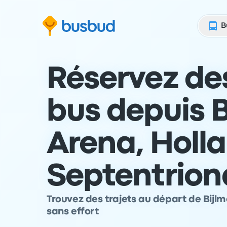
 au formulaire de recherche
Aller au pied de page
Aller au contenu
B
Réservez des
bus depuis B
Arena, Holl
Septentrion
Trouvez des trajets au départ de Bijlm
sans effort