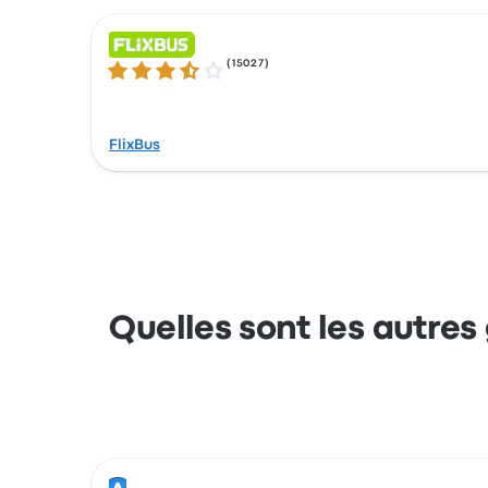
(
15027
)
3.5 sur 5 étoiles
FlixBus
Quelles sont les autres