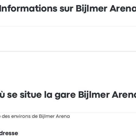
Informations sur Bijlmer Aren
4 1101 BE Amsterdam-Zuidoost Netherlands. Consultez cet ar
ù se situe la gare Bijlmer Aren
dresse