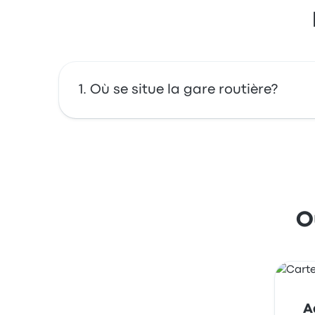
Où se situe la gare routière?
Bijlmer Arena est situé à : Hoogoorddreef 5
sur cette carte.
O
A