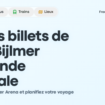
us
Trains
Lieux
Fra
 billets de
ijlmer
ande
ale
er Arena et planifiez votre voyage