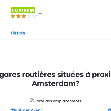
(
37
)
3.0 sur 5 étoiles
FlixTrain
 gares routières situées à prox
Amsterdam?
Bijlmer Arena