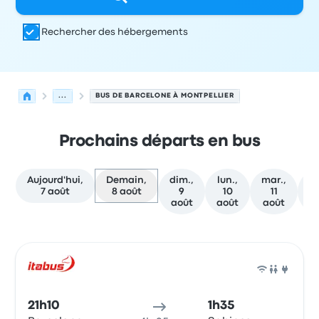
Rechercher des hébergements
...
BUS DE BARCELONE À MONTPELLIER
Prochains départs en bus
Aujourd'hui,
Demain,
dim.,
lun.,
mar.,
me
7 août
8 août
9
10
11
août
août
août
a
Prochains départs de Barcelone vers Montpellier le 8 ao
Opéré par
Type de véhicule
Heure de départ
Lieu de dép
Bus
21h10
1h35