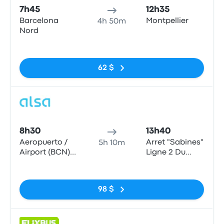
7h45
12h35
Barcelona
Montpellier
4h 50m
Nord
Pas de balises
62 $
Bus
8h30
13h40
Aeropuerto /
Arret "Sabines"
5h 10m
Airport (BCN)
Ligne 2 Du
T1
Tramway
Pas de balises
98 $