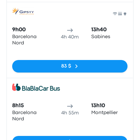
Bus
9h00
13h40
Barcelona
Sabines
4h 40m
Nord
Pas de balises
83 $
Bus
8h15
13h10
Barcelona
Montpellier
4h 55m
Nord
Pas de balises