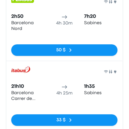
Bus
2h50
7h20
Barcelona
Sabines
4h 30m
Nord
Pas de balises
50 $
Bus
21h10
1h35
Barcelona
Sabines
4h 25m
Carrer de
Ribes
Pas de balises
33 $