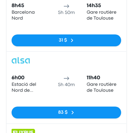
8h45
14h35
Barcelona
Gare routière
5h 50m
Nord
de Toulouse
Pas de balises
31 $
Bus
6h00
11h40
Estació del
Gare routière
5h 40m
Nord de
de Toulouse
Barcelona
Pas de balises
83 $