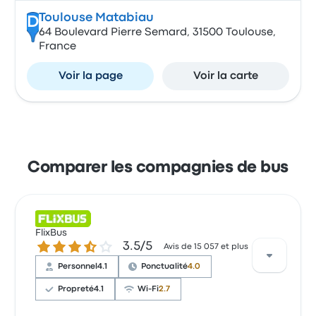
Toulouse Matabiau
D
64 Boulevard Pierre Semard, 31500 Toulouse,
France
Voir la page
Voir la carte
Comparer les compagnies de bus
FlixBus
3.5 sur 5 étoiles
3.5/5
Avis de 15 057 et plus
Personnel
4.1
Ponctualité
4.0
Propreté
4.1
Wi-Fi
2.7