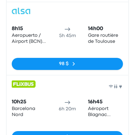
Bus
8h15
14h00
Aeropuerto /
Gare routière
5h 45m
Airport (BCN)
de Toulouse
T1
Pas de balises
98 $
Bus
10h25
16h45
Barcelona
Aéroport
6h 20m
Nord
Blagnac
Airport (TLS)
Pas de balises