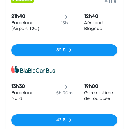
Bus
21h40
12h40
Barcelona
Aéroport
15h
(Airport T2C)
Blagnac
Airport (TLS)
Pas de balises
82 $
Bus
13h30
19h00
Barcelona
Gare routière
5h 30m
Nord
de Toulouse
Pas de balises
42 $