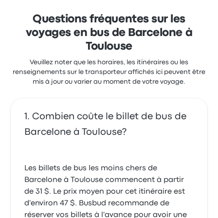
BlaBlaBus Barcelone Toulouse avis
Le prix des billets ALSA pour ce voyage commencer à
clients récents
57 $
Questions fréquentes sur les
J'ai aimé ce trajet Barcelone Toulouse avec
voyages en bus de Barcelone à
particulièrement le chauffeur il était très sympa
avec nous souriant et surtout il était prudent il ne
Toulouse
roulait pas vite
4.0 sur 5 étoiles
Veuillez noter que les horaires, les itinéraires ou les
Sonia B.
renseignements sur le transporteur affichés ici peuvent être
5 août 2024
mis à jour ou varier au moment de votre voyage.
Très satisfait de la prestation et surtout de notre
Combien coûte le billet de bus de
chauffeur JUAN qui a été adorable et très
professionnel jusqu’à notre arrivée sur Toulouse
Barcelone à Toulouse?
5.0 sur 5 étoiles
François B.
13 mars 2023
Les billets de bus les moins chers de
Barcelone à Toulouse commencent à partir
Rien à redire, tout s’est très bien passé. Les délais
de 31 $. Le prix moyen pour cet itinéraire est
étaient respectés, nous sommes même arrivés en
d'environ 47 $. Busbud recommande de
avance alors que nous avons fait deux pauses assez
longues. La température dans le bus était agréable
réserver vos billets à l'avance pour avoir une