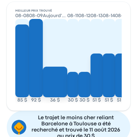
MEILLEUR PRIX TROUVÉ
08-08
08-09
Aujourd'hui
08-11
08-12
08-13
08-14
08-15
85 $
92 $
36 $
30 $
30 $
51 $
51 $
51 $
Le trajet le moins cher reliant
Barcelone à Toulouse a été
recherché et trouvé le 11 août 2026
au prix de 30 $