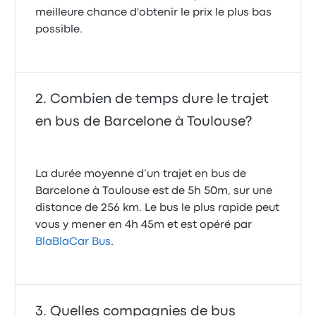
et l’atmosphère était calme.
meilleure chance d'obtenir le prix le plus bas
5.0 sur 5 étoiles
possible.
Leonore L.
13 juin 2022
Combien de temps dure le trajet
en bus de Barcelone à Toulouse?
La durée moyenne d’un trajet en bus de
Barcelone à Toulouse est de 5h 50m, sur une
distance de 256 km. Le bus le plus rapide peut
vous y mener en 4h 45m et est opéré par
BlaBlaCar Bus
.
Quelles compagnies de bus