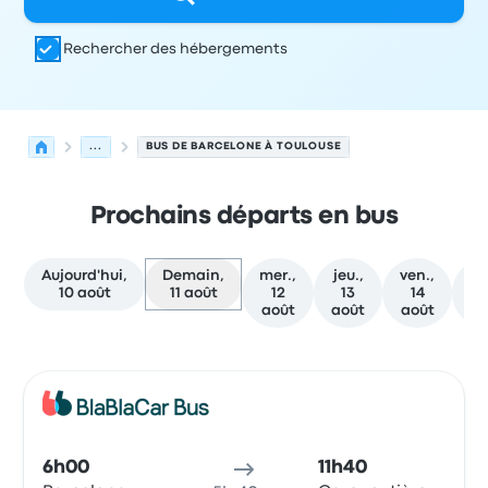
Rechercher des hébergements
...
BUS DE BARCELONE À TOULOUSE
Prochains départs en bus
Aujourd'hui,
Demain,
mer.,
jeu.,
ven.,
sa
10 août
11 août
12
13
14
août
août
août
a
Prochains départs de Barcelone vers Toulouse le 11 août
Opéré par
Type de véhicule
Heure de départ
Lieu de dép
Bus
6h00
11h40