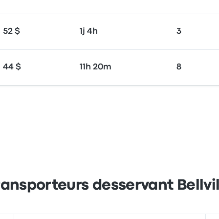
52 $
1j 4h
3
44 $
11h 20m
8
ransporteurs desservant Bellvil