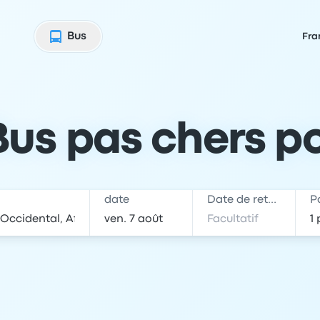
Bus
Fra
Bus pas chers po
date
Date de retour
P