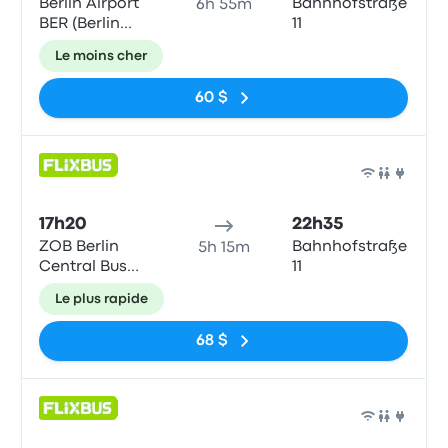
Berlin Airport
Bahnhofstraße,
6h 55m
BER (Berlin
11
Brandenburg),Terminal
Le moins cher
1/2,
60 $
Bus
17h20
22h35
ZOB Berlin
Bahnhofstraße,
5h 15m
Central Bus
11
Station
Le plus rapide
68 $
Bus