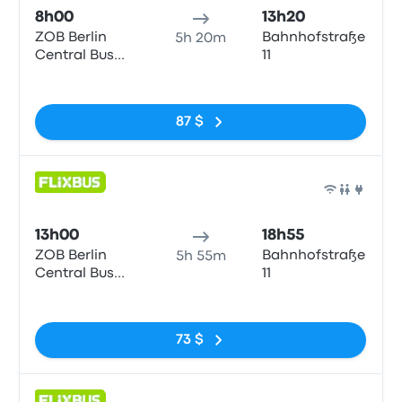
8h00
13h20
ZOB Berlin
Bahnhofstraße,
5h 20m
Central Bus
11
Station
Pas de balises
87 $
Bus
13h00
18h55
ZOB Berlin
Bahnhofstraße,
5h 55m
Central Bus
11
Station
Pas de balises
73 $