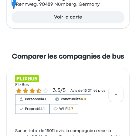
F
Rennweg, 90489 Nürnberg, Germany
Voir la carte
Comparer les compagnies de bus
FlixBus
3.5 sur 5 étoiles
3.5/5
Avis de 15 011 et plus
Personnel
4.1
Ponctualité
4.0
Propreté
4.1
Wi-Fi
2.7
Sur un total de 15011 avis, la compagnie a reçu la