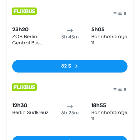
Bus
23h20
5h05
ZOB Berlin
Bahnhofstraße,
5h 45m
Central Bus
11
Station
Pas de balises
82 $
Bus
12h30
18h55
Berlin Südkreuz
Bahnhofstraße,
6h 25m
11
Pas de balises