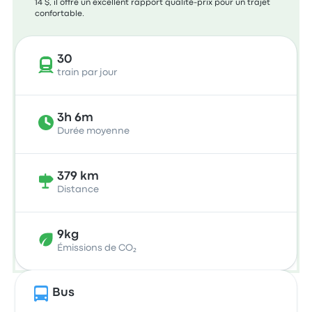
14 $, il offre un excellent rapport qualité-prix pour un trajet
confortable.
30
train par jour
3h 6m
Durée moyenne
379 km
Distance
9kg
Émissions de CO₂
Bus