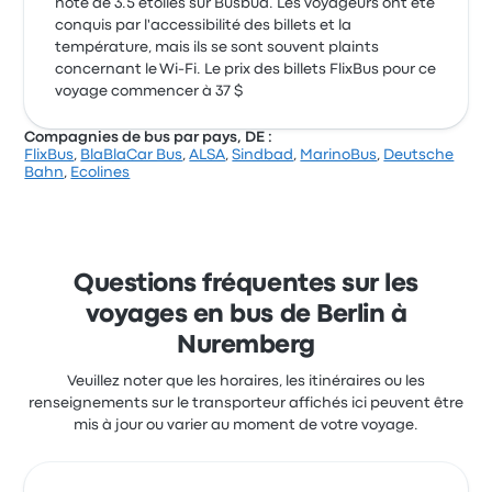
note de 3.5 étoiles sur Busbud. Les voyageurs ont été
conquis par l'accessibilité des billets et la
température, mais ils se sont souvent plaints
concernant le Wi-Fi. Le prix des billets FlixBus pour ce
voyage commencer à 37 $
Compagnies de bus par pays, DE :
FlixBus
,
BlaBlaCar Bus
,
ALSA
,
Sindbad
,
MarinoBus
,
Deutsche
Bahn
,
Ecolines
Questions fréquentes sur les
voyages en bus de Berlin à
Nuremberg
Veuillez noter que les horaires, les itinéraires ou les
renseignements sur le transporteur affichés ici peuvent être
mis à jour ou varier au moment de votre voyage.