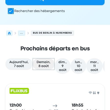
Rechercher des hébergements
...
BUS DE BERLIN À NUREMBERG
Prochains départs en bus
Aujourd'hui,
Demain,
dim.,
lun.,
mar.,
me
7 août
8 août
9
10
11
août
août
août
a
Prochains départs de Berlin vers Nuremberg le 8 août
Opéré par
Type de véhicule
Heure de départ
Lieu de dép
Bus
12h00
18h55