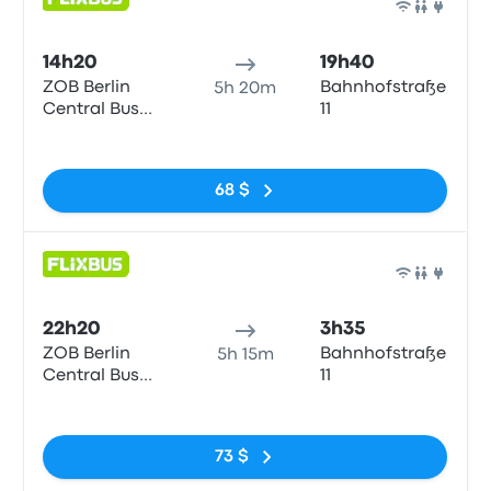
Bus
14h20
19h40
ZOB Berlin
Bahnhofstraße,
5h 20m
Central Bus
11
Station
Pas de balises
68 $
Bus
22h20
3h35
ZOB Berlin
Bahnhofstraße,
5h 15m
Central Bus
11
Station
Pas de balises
73 $